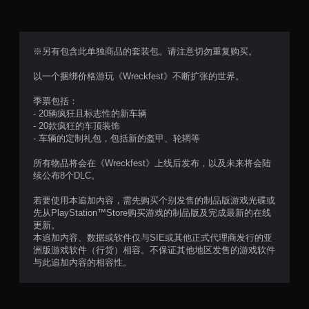
分
5
※另有包含此单独商品的套装包。请注意切勿重复购买。
颗
以一个捆绑价格游玩《Wreckfest》不断扩张的世界。
星
季票包括：
- 20辆疯狂且标志性的新车辆
，
- 20款疯狂的车顶装饰
- 车辆的定制礼包，包括新的盔甲、轮辋等
2
所有物品将会在《Wreckfest》上线后发布，以及未来将会陆
4
续公布8个DLC。
个
若要使用本追加内容，需先购买个别发售的制品版游戏光碟或
先从PlayStation™Store购买游戏的制品版及完成最新的在线
评
更新。
本追加内容、数据或软件仅与SIE或其他正式代理商发行的亚
价
洲版游戏软件（行货）相容。不保证其他地区发售的游戏软件
与此追加内容的相容性。
）