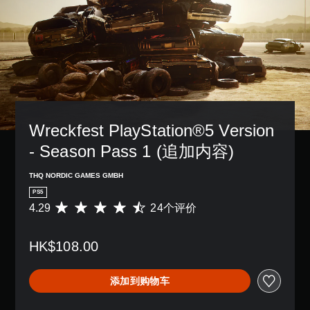
Wreckfest PlayStation®5 Version 
- Season Pass 1 (追加内容)
THQ NORDIC GAMES GMBH
PS5
4.29
24个评价
平
均
评
HK$108.00
价
4
.
添加到购物车
2
9
颗