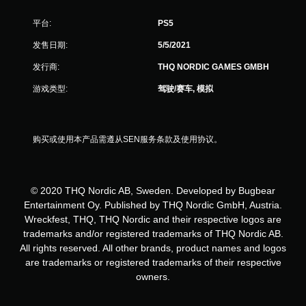
平台:
PS5
发售日期:
5/5/2021
发行商:
THQ NORDIC GAMES GMBH
游戏类型:
驾驶/赛车, 模拟
购买或使用本产品需遵从SEN服务条款及使用协议。
© 2020 THQ Nordic AB, Sweden. Developed by Bugbear
Entertainment Oy. Published by THQ Nordic GmbH, Austria.
Wreckfest, THQ, THQ Nordic and their respective logos are
trademarks and/or registered trademarks of THQ Nordic AB.
All rights reserved. All other brands, product names and logos
are trademarks or registered trademarks of their respective
owners.