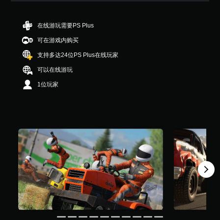
星
（
满
在线游玩需要PS Plus
分
可在游戏内购买
5
颗
支持多达24位PS Plus在线玩家
星
，
可以在线游玩
2
1位玩家
4
个
评
价
）