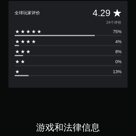
平
4.29
全球玩家评价
均
24个评价
75%
评
4%
价
8%
4
0%
.
13%
2
9
颗
星
（
游戏和法律信息
满