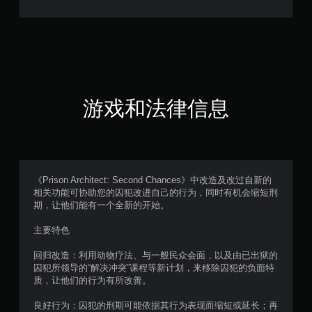
4
颗
星
（
游戏和法律信息
满
分
5
《Prison Architect: Second Chances》中改造及改过自新的
相关功能可协助您的囚犯改进自己的行为，同时有机会缩短刑
颗
期，让他们能有一个全新的开始。
星
主要特色
，
回归改造：利用动物疗法、与一般民众会面，以及由已出狱的
囚犯所领导的“解决冲突”课程等新计划，来移除囚犯的负面特
2
质，让他们的行为有所改善。
5
良好行为：囚犯的刑期可能依据其行为表现而缩短或延长；再