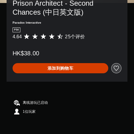
Prison Architect - Second 
Chances (中日英文版)
Paradox Interactive
PS4
4.64
25个评价
平
均
评
HK$38.00
价
4
.
添加到购物车
6
4
颗
星
（
满
分
离线游玩已启动
5
1位玩家
颗
星
，
2
5