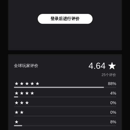
登录后进行评价
平
4.64
全球玩家评价
均
25个评价
88%
评
4%
价
0%
4
0%
.
8%
6