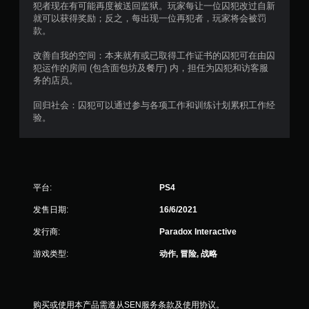
犯者现在有可能再度被送回监狱。玩家每让一位囚犯改过自新
个
就可以获得奖励；反之，每出现一位再犯者，玩家将会被罚
款。
评
改善自我的空间：本来就有或已取得工作证书的囚犯可在由囚
价
犯运作的房间 (包含面包坊及餐厅) 内，担任为囚犯和访客服
务的店员。
）
回归社会：囚犯可以通过参与各项工作和训练计划累积工作经
验。
平台:
PS4
发售日期:
16/6/2021
发行商:
Paradox Interactive
游戏类型:
动作, 冒险, 战略
购买或使用本产品需遵从SEN服务条款及使用协议。