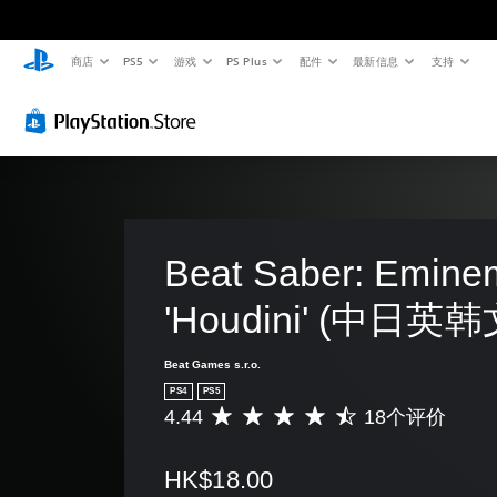
商店
PS5
游戏
PS Plus
配件
最新信息
支持
Beat Saber: Eminem
'Houdini' (中日英
Beat Games s.r.o.
PS4
PS5
4.44
18个评价
平
均
评
HK$18.00
价