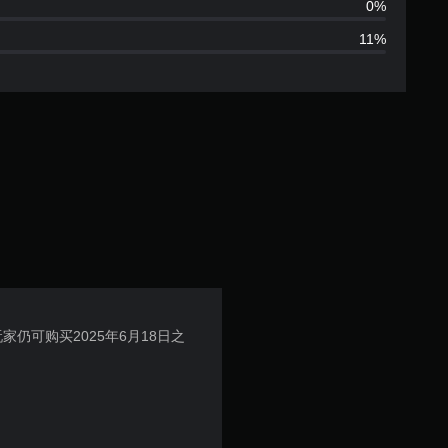
4
0%
11%
.
4
4
颗
星
（
满
家仍可购买2025年6月18日之
分
5
颗