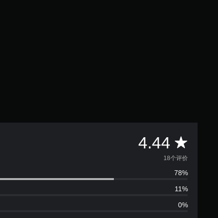
平
4.44
均
18个评价
78%
评
11%
价
0%