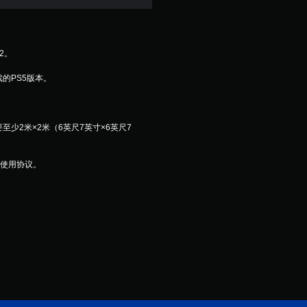
星
，
R2。
1
游戏的PS5版本。
8
个
戏需要至少2米×2米（6英尺7英寸×6英尺7
评
及使用协议。
价
）