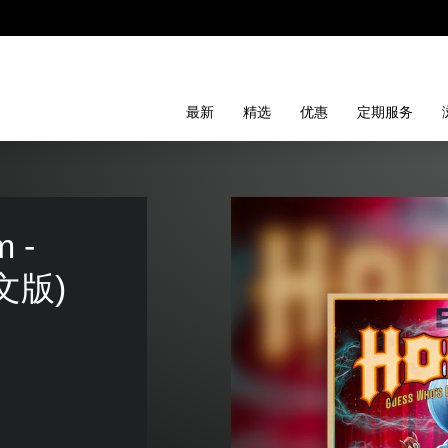
最新
精选
优惠
定期服务
 - 
韩文版)