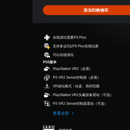
4
.
添加到购物车
4
4
颗
星
（
在线游玩需要PS Plus
满
分
支持多达5位PS Plus在线玩家
5
可以在线游玩
颗
星
PS5版本
，
PlayStation VR2（必需）
1
PS VR2 Sense控制器（必需）
8
个
VR游玩模式：站姿、房间范围
评
PlayStation VR2头戴设备震动（可选）
价
）
PS VR2 Sense控制器震动（可选）
查看全部