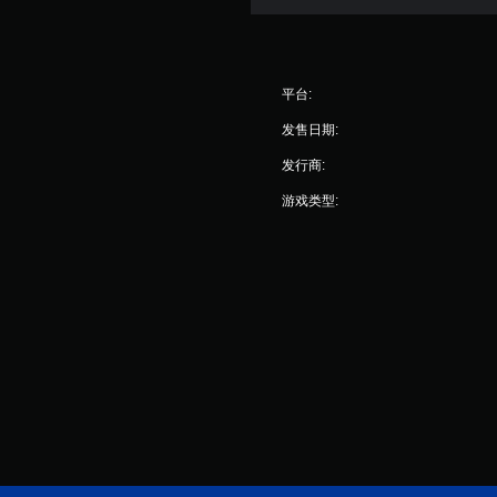
平台:
发售日期:
发行商:
游戏类型: