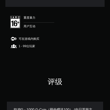
（
满
分
5
重度暴力
颗
星
用户互动
，
2
个
可在游戏内购买
评
价
1 - 99位玩家
）
评级
PUBG - 1000 G-Coin（额外赠送100） (中日英韩文