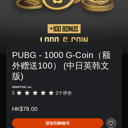
PUBG - 1000 G-Coin（额
外赠送100） (中日英韩文
版)
KRAFTON, Inc.
5
2个评价
平
均
评
HK$78.00
价
5
颗
添加到购物车
星