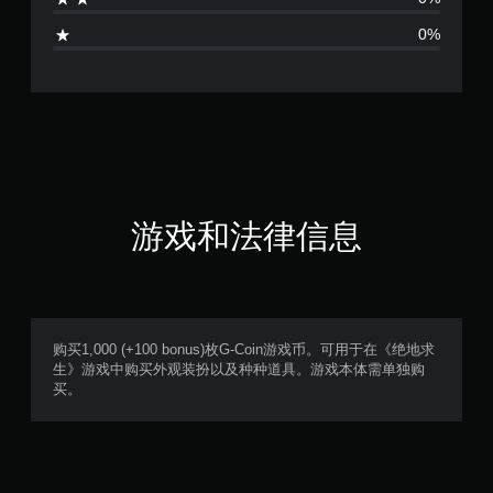
颗
0%
星
（
满
分
5
游戏和法律信息
颗
星
，
购买1,000 (+100 bonus)枚G-Coin游戏币。可用于在《绝地求
生》游戏中购买外观装扮以及种种道具。游戏本体需单独购
2
买。
个
评