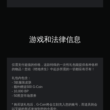
星
（
满
分
5
游戏和法律信息
颗
星
，
仅需支付超值的价格，这款特殊的一次性礼包能提供各种各样
的物品！您在《绝地求生》中起步所需的一切都应有尽有！
1
礼包内包含：
个
- 3款服装皮肤
- 额外赠送500 G-Coin
评
- 10,000 BP
- 50黑货市场票券
价
* 购买该礼包后，G-Coin将会立刻充入您的账号，而道具则会
）
以宝箱的形式发放到您的仓库中。