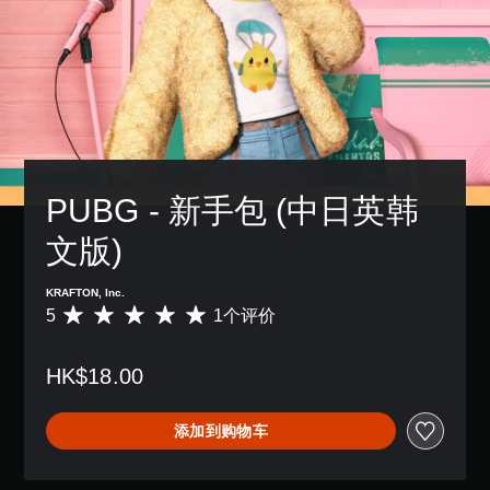
PUBG - 新手包 (中日英韩
文版)
KRAFTON, Inc.
5
1个评价
平
均
评
HK$18.00
价
5
颗
添加到购物车
星
（
满