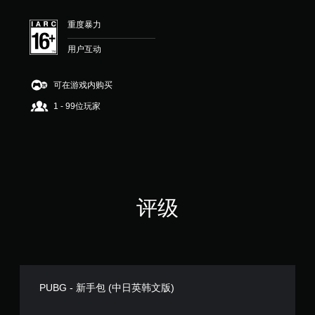
分
5
重度暴力
颗
星
用户互动
，
1
个
可在游戏内购买
评
价
1 - 99位玩家
）
评级
PUBG - 新手包 (中日英韩文版)