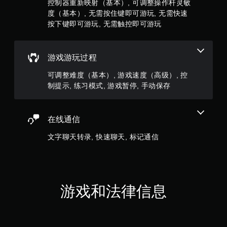
）
控制器重新映射（基本）, 可调整操作杆灵敏
需
线
度（基本）, 无需按住键即可游玩, 无需快速
触
游
控
按下键即可游玩, 无需触控即可游玩
玩
即
）
可
。
游
游戏游玩过程
玩
手
可调整难度（基本）, 游戏速度（高级）, 控
您
动
制提示, 练习模式, 游戏暂停, 手动保存
无
保
需
存
使
您
用
在线通信
可
触
以
控
文字聊天转录, 快速聊天, 标记通信
创
即
建
可
手
游
动
玩
保
游
存
戏
游戏和法律信息
点
。
，
以
便