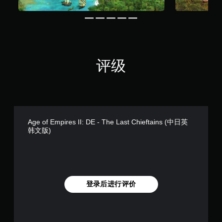
替
家
。
您
的
代
可
H
视
无
以
U
觉
随
需
D
信
时
按
或
息
查
地
住
还
评级
看
图
键
可
游
上
即
通
戏
标
可
过
控
记
音
游
制
兴
频
玩
。
趣
方
点
您
Age of Empires II: DE - The Last Chieftains (中日英
式
或
无
练
韩文版)
或
特
需
习
控
定
按
制
模
信
住
器
式
息
键
震
，
即
您
动
而
可
可
登录后进行评价
呈
无
游
以
现
需
玩
存
。
使
游
取
用
戏
涵