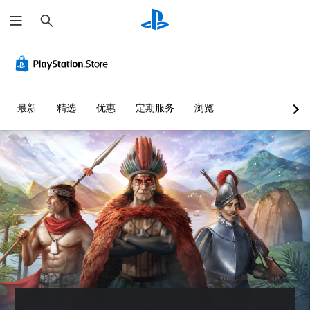
搜
索
颜
音
字
控
可
文
色
量
幕
制
调
字
替
控
（
器
整
聊
代
制
高
重
难
天
级
新
度
转
您
您
最新
精选
优惠
定期服务
浏览
）
映
（
录
无
可
射
基
需
以
游
可
依
调
（
本
戏
以
赖
低
基
）
内
为
于
单
的
本
您
您
理
个
语
大
）
可
解
音
音
声
以
您
颜
频
对
朗
通
可
色
音
话
读
过
以
游
量
提
文
选
将
玩
并
供
字
择
控
游
将
完
聊
其
制
戏
其
整
天
他
变
，
设
的
。
预
更
或
置
字
设
为
者
为
幕
难
其
快
您
静