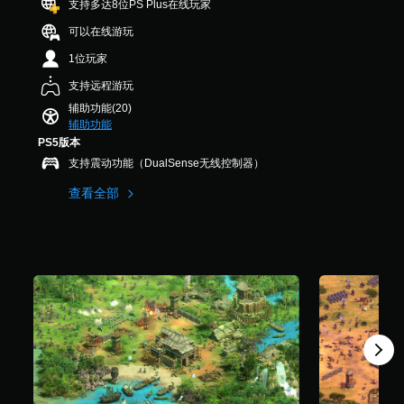
视
支持多达8位PS Plus在线玩家
以
整
更
个
戏
觉
降
易
操
可以在线游玩
评
游
低
角
于
作
价
玩
游
1位玩家
色
与
）
过
杆
戏
、
其
程
灵
支持远程游玩
总
敌
他
必
敏
体
人
玩
辅助功能(20)
须
度
速
、
家
辅助功能
的
（
度
道
通
PS5版本
背
以
基
具
信
景
支持震动功能（DualSense无线控制器）
放
和
本
。
文
慢
互
）
查看全部
字
游
动
和
提
标
戏
对
视
供
记
游
象
觉
一
玩
通
在
信
些
过
信
环
息
操
程
境
。
您
作
。
中
可
杆
更
以
灵
视
易
控
在
敏
于
觉
其
制
度
识
提
他
选
提
别
示
玩
项
示
。