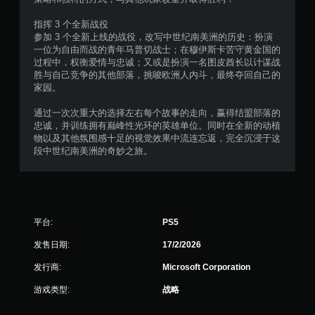
指挥 3 个全新战役
参加 3 个全新上线的战役，改写中世纪南美洲的历史：扮演
一位为自由而战的青年马普切战士；在穆伊斯卡苦守黄金国的
过程中，权衡爱情与忠诚；又或是扮演一名图皮酋长以计谋战
胜与自己竞争的其他部落，挑唆欧洲人内斗，最终夺回自己的
家园。
通过一次次重大的选择左右每个故事的走向，赢得结盟部落的
忠诚，并训练拥有巅峰性光环的英雄单位。同时在全新的动植
物以及其他氛围感十足的视觉效果中流连忘返，完全沉浸于这
段中世纪南美洲的奇妙之旅。
平台:
PS5
发售日期:
17/2/2026
发行商:
Microsoft Corporation
游戏类型:
战略