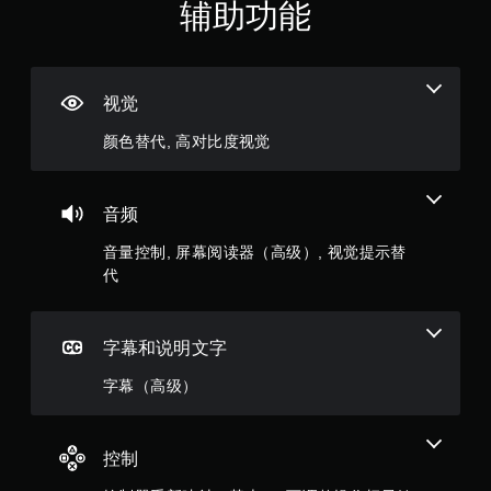
（
辅助功能
或
可
在
以
满
限
在
定
游
分
时
戏
视觉
间
游
5
内
玩
颜色替代, 高对比度视觉
按
过
颗
下
程
键
或
星
即
过
音频
可
场
，
游
音量控制, 屏幕阅读器（高级）, 视觉提示替
动
玩
画
代
2
游
中
戏
随
0
和
时
导
字幕和说明文字
暂
个
航
停
字幕（高级）
菜
游
评
单
戏
。
（
价
仅
控制
限
无
离