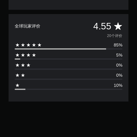
语
和
盖
音
导
整
或
航
个
文
菜
游
平
字
4.55
单
戏
全球玩家评价
输
。
的
均
入
无
20个评价
进
后
无
85%
行
评
果
需
通
环
5%
快
信
价
境
速
。
练
0%
按
习
4
如
下
0%
何
.
键
游
10%
即
玩
5
可
。
游
5
玩
游
您
颗
戏
无
暂
需
星
停
迅
速
您