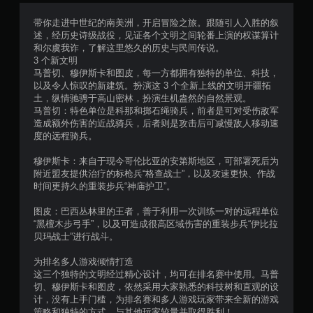
准
确
带你走进中世纪的南美洲，开启冒险之旅。跟随引人入胜的叙
返
述，经历史诗级战役，见证各个文明之间轮番上演的权谋算计
回
和尔虞我诈，了解这里悠久的历史与民间传说。
您
3 个新文明
离
马普切、穆伊斯卡和图皮，每一方都拥有独特的单位、科技，
开
以及令人惊叹的新建筑。扮演这 3 个全新上线的文明开疆拓
游
土，纵情驰骋于高山密林，扮演生机盎然的自然景观。
戏
马普切：特色单位是科那和掷石绳骑兵，前者是可对受伤敌军
的
造成额外伤害的近战骑兵，后者则是攻击后可减慢敌人移动速
位
度的远程骑兵。
置
。
穆伊斯卡：来自于现今哥伦比亚的安第斯地区，可部署死后为
附近盟友提供治疗的标枪兵“格查战士”，以及攻速更快、作战
时间更持久的重装步兵“神庙护卫”。
图皮：巴西丛林里的王者，善于利用一次训练一对的远程单位
“黑檀木步弓手”，以及可造成很高区域伤害的重装步兵“伊比拉
贝玛战士”进行战斗。
为排名多人游戏倾情打造
这三个独特的文明经过精心设计，均可在排名赛中使用。马普
切、穆伊斯卡和图皮，依然采用大家熟悉的科技树和直观的设
计，没有上手门槛，为排名赛和多人游戏玩家带来全新的游戏
策略和独特的方式，与其他玩家较量并取得胜利！