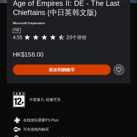
。
Age of Empires II: DE - The Last 
度
他
速
可
音
等
预
Chieftains (中日英韩文版)
以
。
聊
级
设
变
天
降
布
更
Microsoft Corporation
屏
低
您
局
重
游
可
幕
PS5
，
要
戏
以
4.55
20个评价
阅
或
平
的
总
发
者
均
读
颜
体
送
我
评
色
器
挑
和
HK$158.00
们
价
以
（
战
接
提
4
更
高
。
收
供
.
易
级
预
添加到购物车
一
5
于
）
设
些
5
区
游
字
重
颗
屏
分
戏
词
新
星
幕
它
速
、
映
（
阅
们
度
短
射
满
读
。
中度暴力, 轻微咒骂
（
语
支
分
器
或
高
持
5
将
高
图
。
级
颗
完
标
对
在线游玩需要PS Plus
星
整
）
，
比
，
呈
可
您
可在游戏内购买
以
2
度
现
可
调
便
0
游