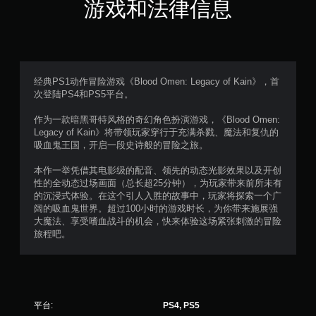
游戏和法律信息
游
玩
您
无
需
经典PS1动作冒险游戏《Blood Omen: Legacy of Kain》，首
打
次登陆PS4和PS5平台。
开
扳
作为一款暗黑哥特风格的奇幻角色扮演游戏，《Blood Omen:
机
Legacy of Kain》将带领玩家穿行于充满杀戮、魔法和复仇的
自
吸血鬼王国，开启一段史诗般的冒险之旅。
适
应
本作一举凭借其电影级的配音、领先的动态光影效果以及开创
阻
性的全动态过场画面（总长超25分钟），为玩家带来前所未有
力
的沉浸式体验。在这个引人入胜的故事中，玩家将探索一个广
即
阔的吸血鬼世界。超过100小时的游戏时长，为你带来施展强
可
大魔法、享受嗜血战斗的机会，快来体验这场紧张刺激的冒险
游
旅程吧。
玩
游
戏
。
平台:
PS4, PS5