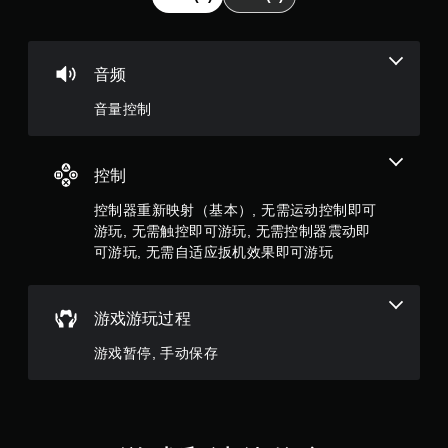
/
触
5
觉
反
颗
音频
馈
即
星
音量控制
可
游
，
玩
游
2
控制
戏
。
控制器重新映射（基本）, 无需运动控制即可
4
游玩, 无需触控即可游玩, 无需控制器震动即
无
7
可游玩, 无需自适应扳机效果即可游玩
需
8
自
适
游戏游玩过程
个
应
扳
游戏暂停, 手动保存
评
机
效
价
果
即
）
可