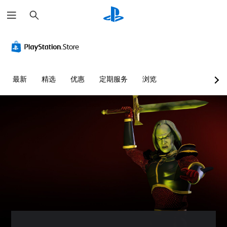
搜
索
音
控
游
量
制
戏
控
器
暂
制
重
停
新
您
您
最新
精选
优惠
定期服务
浏览
映
可
可
射
以
以
调
（
在
低
游
基
单
戏
本
个
游
）
音
玩
您
频
过
可
音
程
以
量
或
将
并
过
控
将
场
制
其
动
变
设
画
更
置
中
为
为
随
其
静
时