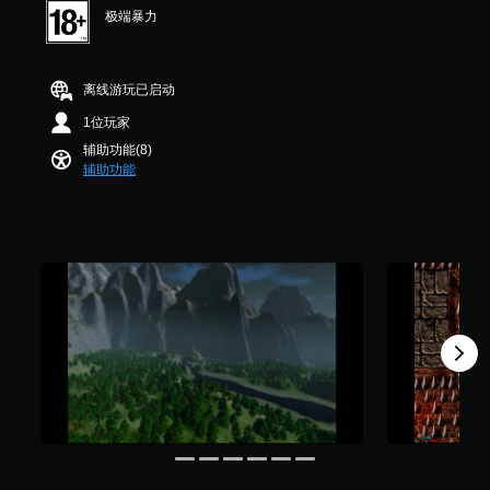
手
运
.
极端暴力
动
4
动
保
K
控
存
个
制
点
离线游玩已启动
评
即
，
价
可
1位玩家
以
）
游
便
辅助功能(8)
玩
准
辅助功能
确
您
返
无
回
需
您
使
离
用
开
运
游
动
戏
控
的
制
位
即
置
可
。
游
玩
游
戏
。