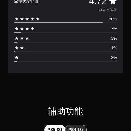
平
4.72
全球玩家评价
均
2478个评价
无
需
86%
评
控
7%
价
制
器
3%
4
震
1%
动
.
即
3%
可
7
游
玩
2
您
无
颗
需
打
星
开
控
（
辅助功能
制
器
满
震
动
分
PS5 (8)
PS4 (8)