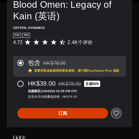
Blood Omen: Legacy of 
他
音
暂
预
。
停
Kain (英语)
设
游
布
戏
局
（
CRYSTAL DYNAMICS
，
仅
PS4
PS5
或
限
4.72
2.4K个评价
平
者
离
均
我
线
评
们
游
价
提
玩
包含
HK$78.00
4
从原价HK$78.00折扣优惠
供
）
.
若要存取这款游戏和更多游戏，请订阅PlayStation Plus 高级
一
。
7
些
2
HK$39.00
重
HK$78.00
立省50%
从原价HK$78.00折扣优惠
手
颗
新
优惠截至12/8/2026 02:59 PM UTC
星
动
映
过去30天内的最低价格：HK$78.00
（
射
保
满
支
存
分
持
订阅
您
5
。
可
颗
以
星
无
创
，
建
需
2