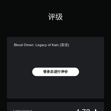
无
评级
需
触
控
即
可
游
Blood Omen: Legacy of Kain (英语)
玩
您
无
需
使
用
登录后进行评价
触
控
即
可
游
玩
游
戏
。