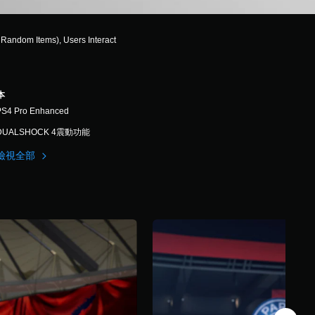
Random Items), Users Interact
本
PS4 Pro Enhanced
DUALSHOCK 4震動功能
檢視全部