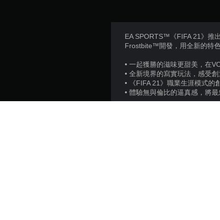
EA SPORTS™《FIFA 
Frostbite™開發，用全新
• 一起獲勝的滋味更甜美，在VOLT
• 全新境界的寫實玩法，感受
• 《FIFA 21》職業生涯
• 體驗無與倫比的逼真感，將最忠於現
發行商:
遊戲類型: