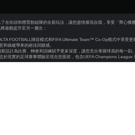
21》推出了在街頭和體育館組隊的全新玩法，讓您盡情展現自我，享受「齊心獲勝
的特色將遊戲提升至另一層次：
A FOOTBALL陣容模式和FIFA Ultimate Team™ Co-Op模式中享
創意和操縱帶來的絕佳回饋感。
模式的創新設計為比賽、轉會和訓練賦予更多深度，讓您充分掌握球員的每一刻
實的足球賽事體驗呈現在您面前，包含UEFA Champions League 和 CON
ELECTRONIC ARTS LTD
運動
適用條款與限制。詳細資訊請參見 www.ea.com/zh-tw/legal。