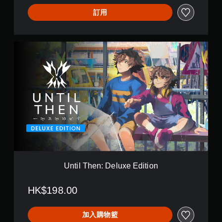
文
)
訂用
U
n
t
i
l
T
h
e
n
:
D
e
l
u
Until Then: Deluxe Edition
x
e
HK$198.00
E
d
i
加入購物籃
t