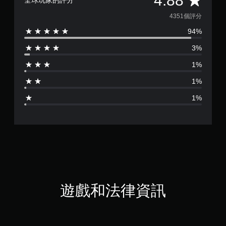
4.88
全球玩家的評分
均
4351個評分
94%
評
3%
分
1%
為
1%
4
1%
.
8
8
顆
星
遊戲和法律資訊
（
滿