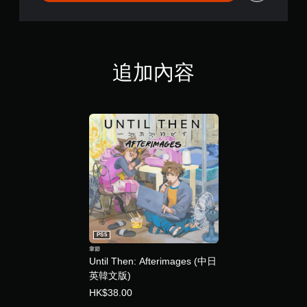
i
o
n
追加內容
PS5
章節
Until Then: Afterimages (中日
英韓文版)
HK$38.00