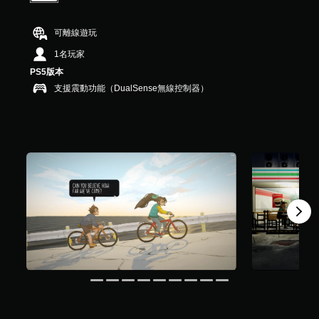
，
共
可離線遊玩
4
.
1名玩家
3
PS5版本
K
則
支援震動功能（DualSense無線控制器）
評
分