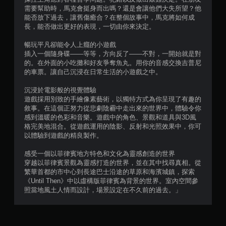
需要幫助時，馬克會挺身而出嗎？還是會讓他們大失所望？他
評
能否放下過去，讓舊傷癒合？在整個故事中，馬克將如何成
長，能否做出更好的表現，一切由你來決定。
分
暢玩平凡卻能令人上癮的小遊戲
插入一個隨身碟——等等，方向反了——不對，一開始就是對
的。在外面的小吃攤和好友爭奪魚丸。用你的音感交換吉普尼
的車票。讓自己沉浸在日常生活的小遊戲之中。
沉浸於電影般的視覺體驗
遊戲採用別致的手繪像素藝術，以獨特方式為你呈現了有趣的
敘事。在這個正努力從悲劇陰霾中走出來的世界中，體驗令你
感到溫暖的色彩和音樂。遊戲中的角色、景觀和道具與3D風
格完美地混合。從遊戲運用的陰影、反射和光照效果中，你可
以體驗到遊戲的精良製作。
感受一個以菲律賓地方特色和文化為靈感創造的世界
穿越以菲律賓景觀為靈感打造的世界，並在其中找尋真相。從
繁華首都的市中心到長途巴士沿途的草原和海濱城鎮，探索
《Until Then》中以虛構版菲律賓為背景的世界。室內空間參
照當地風土人情而設計，場景設定在不久前的過去。」