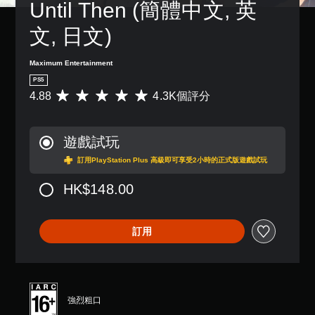
Until Then (簡體中文, 英
文, 日文)
Maximum Entertainment
PS5
4.88
4.3K個評分
平
均
評
分
遊戲試玩
為
4
訂用PlayStation Plus 高級即可享受2小時的正式版遊戲試玩
.
8
HK$148.00
8
顆
星
訂用
（
滿
分
5
顆
星
強烈粗口
）