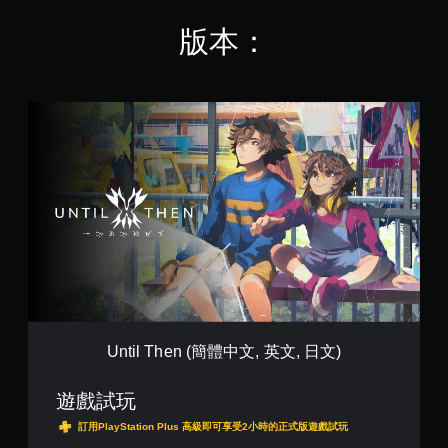
版本：
U
n
t
i
l
T
h
e
n
(
簡
體
中
文
Until Then (簡體中文, 英文, 日文)
,
英
遊戲試玩
文
,
訂用PlayStation Plus 高級即可享受2小時的正式版遊戲試玩
日