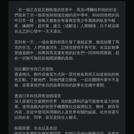
分
「在一個正在從災難恢復的世界中，馬克•博爾哈和他的好友
們迎來了另一個喜悅與煩惱交織的高中學年。和你回憶裡的高
5
中日常一樣，他每天都會在有著典型青少年風格的臥室中醒
來，練鋼琴，趕作業，建立（或斷送）人際關係，日子就這樣
顆
在忐忑的心情中一天天過去。
星
直到有一天，一場命運的相遇引發了連鎖反應，徹底顛覆了馬
克的生活。人們接連消失，記憶也變得不再可靠。在這款敘事
）
冒險遊戲中，你將與馬克還有他的好友們一同與時間賽跑，趕
在一切無可挽回前揭開謎團的真相。
，
玩出屬於你自己的冒險
共
透過簡訊、郵件或會面方式與一眾性格各異而又似曾相似的角
色互動。了解他們，與他們建立關係，一起在團體作業中不及
4
格，並看著他們各自的故事與你的故事在交織中展開。
3
透過日常科技調查遊戲場景
深入探索社交媒體的世界，你的點讚和評論可能會有遠大的後
5
果。使用遊戲內的智慧手機瀏覽社交媒體貼文、郵件、網頁等
內容，並從中發現與周圍的人及世界有關的線索。此外你還可
以與好友、同學，甚至是陌生人聊天。
1
探索與愛、失去以及友誼
則
操控主角應對各種哲學問題。犯錯以及做出艱難決定。在朋友