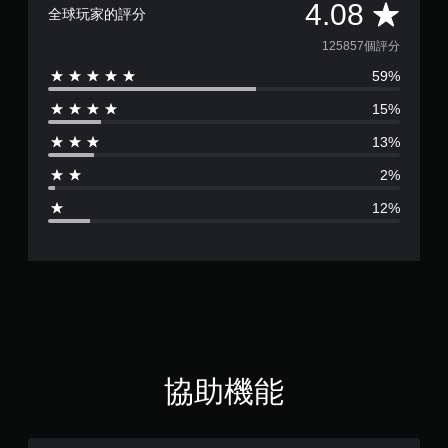
可
平
4.08
全球玩家的評分
遊
玩
均
125857個評分
您
59%
評
無
需
15%
分
使
用
13%
為
觸
碰
2%
4
控
12%
制
.
項
，
0
即
可
8
遊
玩
遊
顆
戲
。
星
協助機能
（
無
須