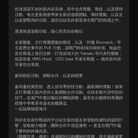
投身源源不絕的新內容浪潮，其中包含戰艦、戰役，以及限時
活動。每次更新都會帶來全新的遊戲體驗、獨特獎勵，以及足
以改變戰局的功能，讓您自始至終都置身在戰鬥的熱潮之中。
透過無盡遊戲功能，隨心所意自由暢玩
全新艦艇、主打專屬獎勵的戰役，以及「狩獵 Bismarck」等
主題歷史事件的 PvE 行動，讓戰鬥時刻保持新鮮感。無論您
是在戰場上激烈交鋒；打造如強大的 Yamato 等代表性艦艇；
或是收集 HMS Hood、USS Iowa 等著名戰艦 — 總有新內容
等著您去掌握。
參與精彩活動、聯動合作，以及錦標賽
參與慶祝萬聖節、愚人節等季節性活動，贏取獨特獎勵！探索
主打專屬主題內容的人氣聯動合作活動。在排名戰中證明您的
技巧，在激鬥中嘗試瘋狂的機制調整，還有在分艦隊的專屬錦
標賽中爭奪享有盛名的艦隊盃。
一起組隊稱霸海洋
與好友並肩作戰或跨平台結交新的盟友來發動毀滅性的協同打
擊，智取敵方艦隊，團隊合作不僅是優勢 — 更是在戰鬥中贏
下勝利的終極武器。
《戰艦世界：傳奇》具備戰利品箱機制的貨櫃，當中滿載著驚