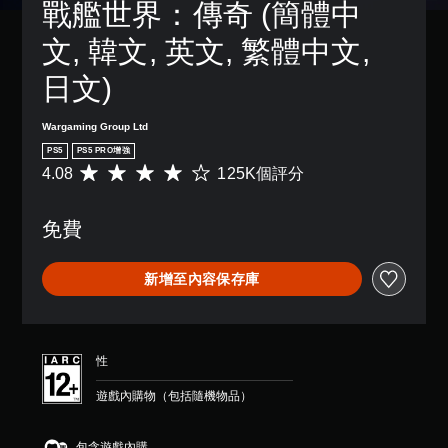
戰艦世界：傳奇 (簡體中
一
，
個
以
文, 韓文, 英文, 繁體中文, 
預
便
設
更
日文)
的
輕
版
鬆
面
地
Wargaming Group Ltd
，
與
PS5
PS5 PRO增強
系
其
4.08
125K個評分
平
統
他
均
也
玩
評
提
家
免費
分
供
進
為
了
行
4
一
溝
新增至內容保存庫
.
些
通
0
重
。
8
新
顆
配
用
星
置
性
標
（
的
滿
支
記
遊戲內購物（包括隨機物品）
分
援
溝
5
。
通
顆
包含遊戲內購