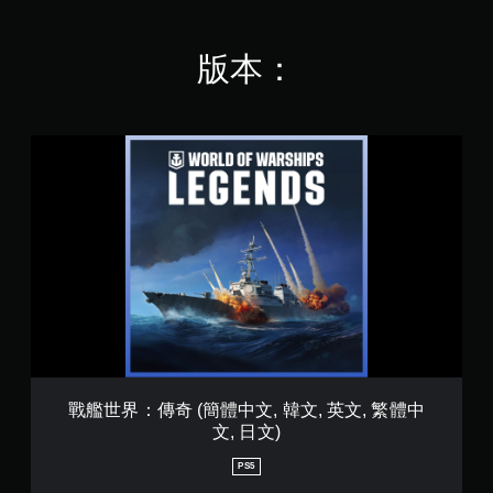
桿
定
靈
資
敏
訊
版本：
度
，
的
而
選
不
項
需
戰
。
使
艦
用
世
語
可
界
音
反
：
或
轉
傳
文
奇
操
字
(
作
輸
簡
桿
入
體
方
來
中
溝
向
文
通
（
,
。
基
韓
戰艦世界：傳奇 (簡體中文, 韓文, 英文, 繁體中
本
文
文, 日文)
）
,
英
系
PS5
文
統