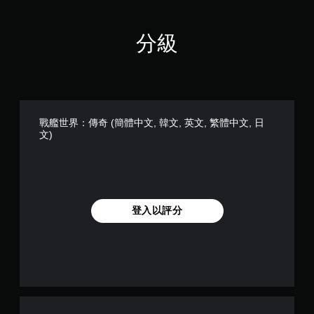
使
用
動
分級
態
控
制
項
即
可
遊
戰艦世界：傳奇 (簡體中文, 韓文, 英文, 繁體中文, 日
玩
文)
遊
戲
。
無
登入以評分
須
觸
碰
控
制
項
即