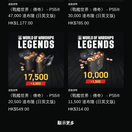
遊
虛擬貨幣
虛擬貨幣
戲
《戰艦世界：傳奇》 - PS5®
《戰艦世界：傳奇》 - PS5®
和
47,000 達布隆 (日英文版)
30,000 達布隆 (日英文版)
前
往
HK$1,177.00
HK$785.00
選
單
。
無
須
動
態
控
制
項
虛擬貨幣
虛擬貨幣
即
《戰艦世界：傳奇》 - PS5®
《戰艦世界：傳奇》 - PS5®
可
20,500 達布隆 (日英文版)
11,500 達布隆 (日英文版)
遊
HK$549.00
HK$314.00
玩
您
顯示更多
無
需