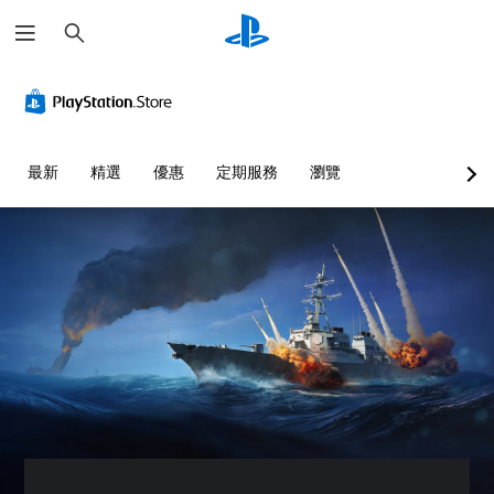
搜
尋
音
重
控
快
量
新
制
速
控
對
器
聊
制
應
提
天
控
醒
您
您
最新
精選
優惠
定期服務
瀏覽
制
可
可
您
器
將
傳
可
單
（
送
隨
一
或
基
時
聲
接
查
本
音
收
看
）
的
預
遊
您
音
設
戲
可
量
的
的
將
調
字
控
控
低
詞
制
制
和
、
項
項
靜
片
。
變
音
語
更
。
或
為
圖
另
示