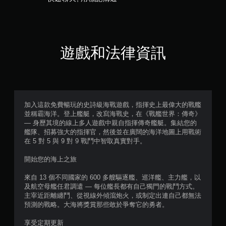
5
適
應
7
阻
力
則
的
遊戲和法律資訊
情
評
況
下
分
，
遊
玩
遊
加入這款免費暢玩的史詩級海戰遊戲，指揮史上最偉大的戰艦
戲
並稱霸海洋。登上艦艇，改寫海戰史，在《戰艦世界：傳奇》
。
— 身歷其境的線上多人遊戲中親自指揮傳奇艦艇。集結您的
艦隊、招募強大的指揮官，然後並在廣闊的海洋地圖上用戰術
在 5 對 5 與 9 對 9 戰鬥中智取真實對手。
開始您的海上之旅
來自 13 個不同國家的 600 多艘驅逐艦、巡洋艦、主力艦，以
及航空母艦任君調遣 — 每位艦長都有自己獨門的戰鬥方式。
主宰近距離纏鬥、從視線外傾瀉炮火，或制定出連自己都無法
預測的戰略。大海將獎賞那些敢於爭奪它的勇者。
享受定期更新