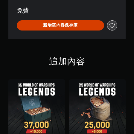
可
,
遊
免費
繁
玩
體
中
您
新增至內容保存庫
文
無
,
需
日
快
文
速
)
或
在
追加內容
時
間
限
制
內
按
下
按
鈕
，
即
可
遊
玩