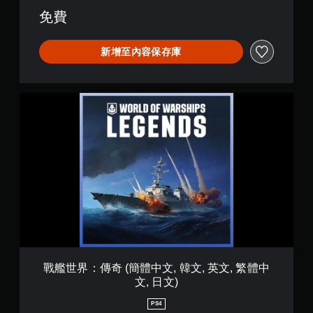
,
提
免費
繁
供
體
一
中
些
新增至內容保存庫
文
反
,
轉
日
操
文
作
戰
)
桿
艦
的
世
選
界
項
：
。
傳
奇
(
無
簡
須
體
快
中
速
文
按
,
下
韓
戰艦世界：傳奇 (簡體中文, 韓文, 英文, 繁體中
文
按
文, 日文)
,
鈕
英
即
PS4
文