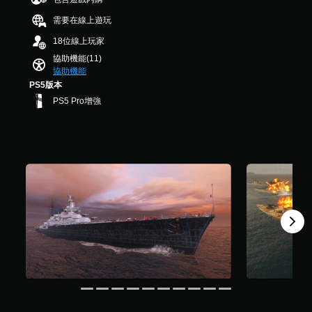
您
星
可
可
需要在線上遊玩
）
調
以
，
18位線上玩家
在
整
共
其
協助機能(11)
操
1
他
協助機能
2
作
玩
PS5版本
5
桿
家
K
PS5 Pro增強
的
的
則
靈
H
評
敏
U
分
度
D
（
或
地
基
圖
本
上
）
標
系
記
統
有
提
興
供
趣
一
的
些
點
操
或
作
特