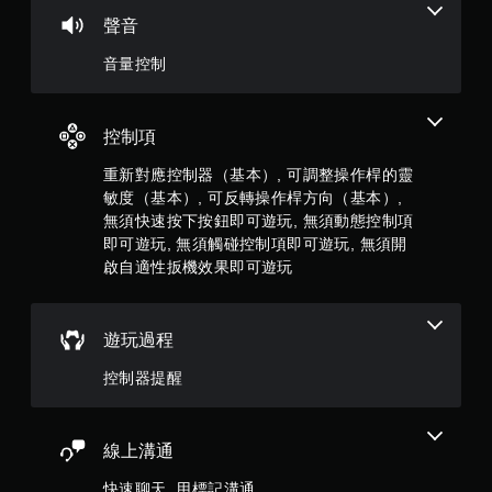
滿
開
聲音
啟
分
自
音量控制
適
5
性
扳
顆
控制項
機
星
效
重新對應控制器（基本）, 可調整操作桿的靈
果
敏度（基本）, 可反轉操作桿方向（基本）,
）
即
無須快速按下按鈕即可遊玩, 無須動態控制項
可
即可遊玩, 無須觸碰控制項即可遊玩, 無須開
，
遊
啟自適性扳機效果即可遊玩
玩
共
您
可
1
遊玩過程
以
在
2
控制器提醒
不
開
5
啟
扳
8
線上溝通
機
自
快速聊天, 用標記溝通