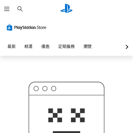
搜
這
尋
可
能
不
是
您
要
找
的
最新
精選
優惠
定期服務
瀏覽
…
…