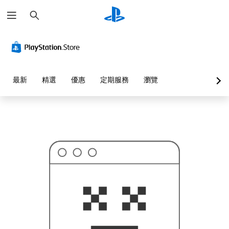
搜
這
尋
可
能
不
是
您
要
找
的
最新
精選
優惠
定期服務
瀏覽
…
…