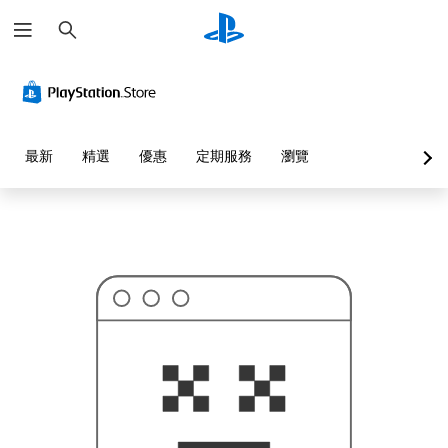
搜
這
尋
可
能
不
是
您
要
找
的
最新
精選
優惠
定期服務
瀏覽
…
…