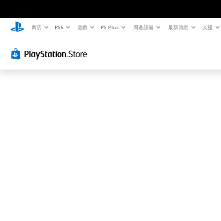
這
可
能
商店
PS5
遊戲
PS Plus
周邊設備
最新消息
支援
不
是
您
要
找
的
…
…