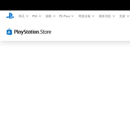
這
可
能
商店
PS5
遊戲
PS Plus
周邊設備
最新消息
支援
不
是
您
要
找
的
…
…