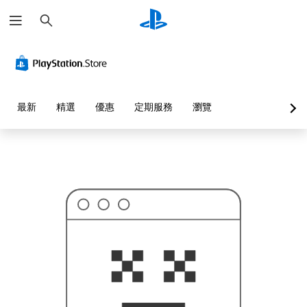
搜
這
尋
可
能
不
是
您
要
找
的
最新
精選
優惠
定期服務
瀏覽
…
…