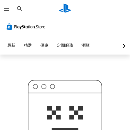
搜
這
尋
可
能
不
是
您
要
找
的
最新
精選
優惠
定期服務
瀏覽
…
…