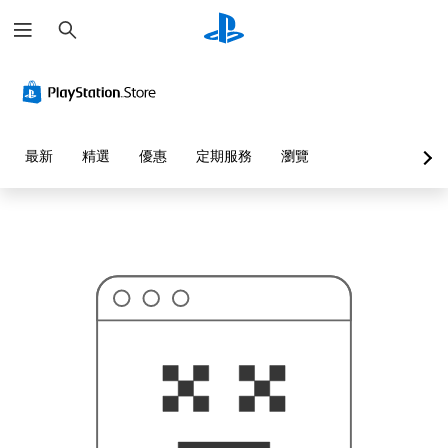
搜
這
尋
可
能
不
是
您
要
找
的
最新
精選
優惠
定期服務
瀏覽
…
…