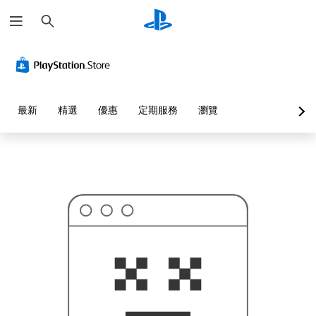
搜
這
尋
可
能
不
是
您
要
找
的
最新
精選
優惠
定期服務
瀏覽
…
…