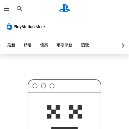
搜
這
尋
可
能
不
是
您
要
找
的
最新
精選
優惠
定期服務
瀏覽
…
…