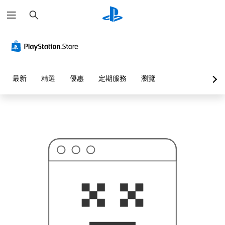
搜
這
尋
可
能
不
是
您
要
找
的
最新
精選
優惠
定期服務
瀏覽
…
…