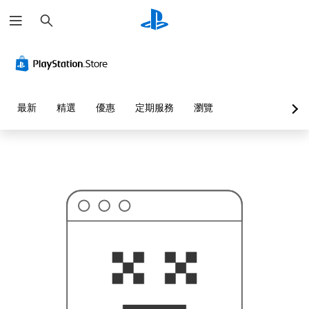
搜
這
尋
可
能
不
是
您
要
找
的
最新
精選
優惠
定期服務
瀏覽
…
…