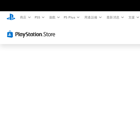
這
可
能
商店
PS5
遊戲
PS Plus
周邊設備
最新消息
支援
不
是
您
要
找
的
…
…