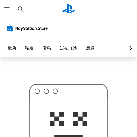
搜
這
尋
可
能
不
是
您
要
找
的
最新
精選
優惠
定期服務
瀏覽
…
…