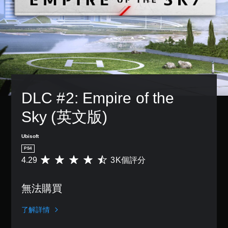
DLC #2: Empire of the 
Sky (英文版)
Ubisoft
PS4
4.29
3K個評分
平
均
評
無法購買
分
為
4
了解詳情
.
2