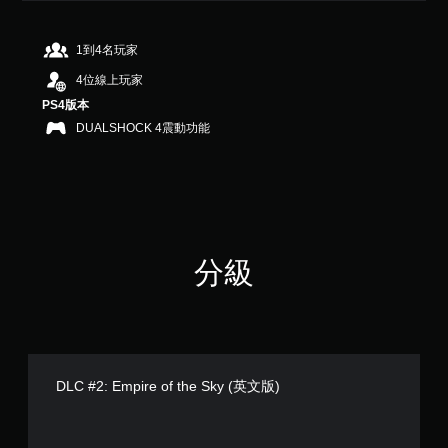
9
顆
星
1到4名玩家
（
4位線上玩家
滿
分
PS4版本
5
DUALSHOCK 4震動功能
顆
星
）
，
共
3
K
分級
則
評
分
DLC #2: Empire of the Sky (英文版)