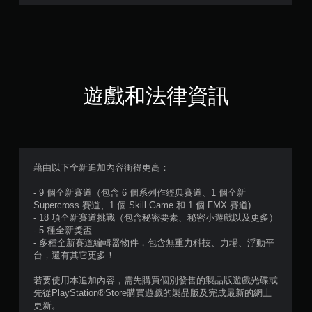
2
9
顆
星
遊戲和法律資訊
（
滿
分
藉由以下全新追加內容衝得更高：
5
- 9 個全新賽道（包含 6 個系列作經典賽道、1 個全新
Supercross 賽道、1 個 Skill Game 和 1 個 FMX 賽道).
顆
- 18 項全新賽道挑戰（包含秘密要素、秘密小遊戲以及更多）
- 5 種全新獎盃
星
- 多種全新賽道編輯器物件，包含無重力科技、力場、浮動平
台，還有其它更多！
）
若要使用本追加內容，需先購買個別發售的製品版遊戲光碟或
，
先從PlayStation®Store購買遊戲的製品版及完成最新的網上
更新。