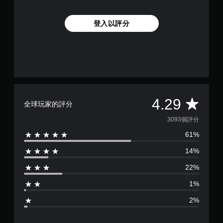
登入以評分
平
4.29
全球玩家的評分
均
3093個評分
61%
評
14%
分
22%
為
1%
4
2%
.