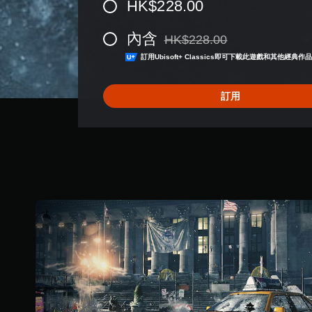
HK$228.00
3
9
顆
內含
HK$228.00
星
折扣前原價為HK$228.00
（
訂用Ubisoft+ Classics即可下載此遊戲和其他經典作
滿
分
訂用
5
顆
星
）
，
共
1
8
3
K
則
評
分