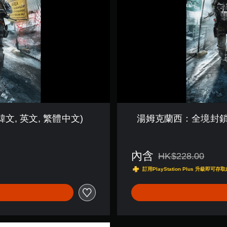
封
鎖
–
數
位
標
準
版
P
l
a
y
文, 英文, 繁體中文)
湯姆克蘭西：全境封鎖 – 數
S
t
a
t
內含
HK$228.00
折扣前原價為HK$228.
i
訂用PlayStation Plus 升級
o
n
®
H
i
t