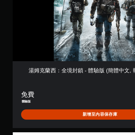
封
鎖
-
體
驗
版
(
簡
體
中
文
,
湯姆克蘭西：全境封鎖 - 體驗版 (簡體中文, 韓
韓
文
,
英
免費
文
,
體驗版
繁
體
新增至內容保存庫
中
文
)
《