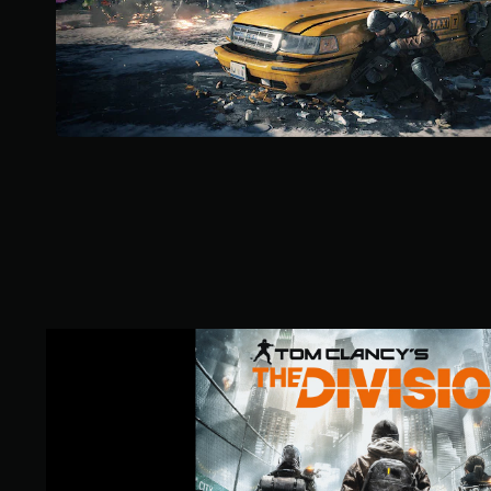
湯
姆
克
蘭
西
：
全
境