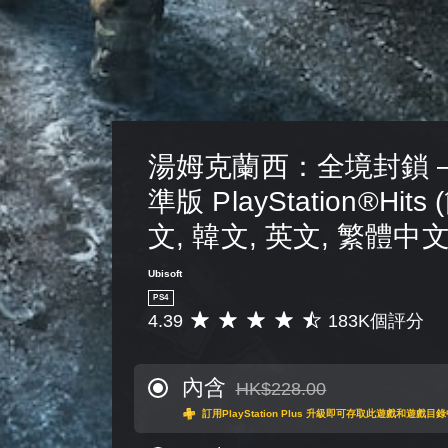
湯姆克蘭西：全境封鎖 –
準版 PlayStation®Hit
文, 韓文, 英文, 繁體中文
Ubisoft
PS4
4.39
183K個評分
平
均
評
分
內含
HK$228.00
折扣前原價為HK$228.00
為
訂用PlayStation Plus 升級即可存取此遊戲和遊戲
4
.