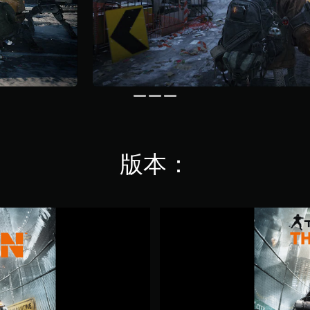
版本：
湯
姆
克
蘭
西
：
全
境