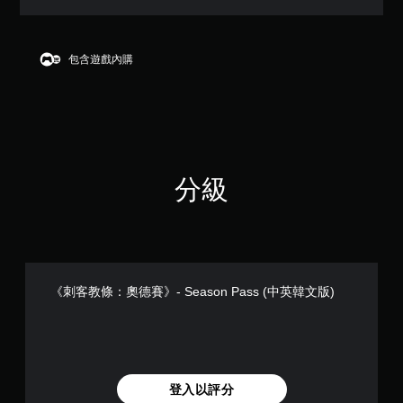
3
顆
星
（
包含遊戲內購
滿
分
5
顆
星
）
，
分級
共
7
6
5
則
評
分
《刺客教條：奧德賽》- Season Pass (中英韓文版)
登入以評分