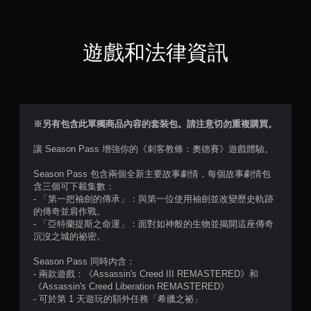
顆
星
遊戲和法律資訊
（
滿
分
※另有包含此單獨商品內容的套裝包。請注意切勿重複購買。
5
讓 Season Pass 增強你的《刺客教條：奧德賽》遊戲體驗。
顆
Season Pass 包含兩個全新主要故事劇情，每個故事劇情包
含三個可下載集數：
星
- 「第一把袖劍的傳承」：與第一位使用袖劍並改變歷史軌跡
的傳奇並肩作戰。
）
- 「亞特蘭提斯之命運」：面對如神般的生物並揭開這座傳奇
沉沒之城的祕密。
，
Season Pass 同時內含：
共
- 兩款遊戲：《Assassin's Creed III REMASTERED》和
《Assassin's Creed Liberation REMASTERED》
7
- 可於第 1 天遊玩的額外任務「希臘之祕」