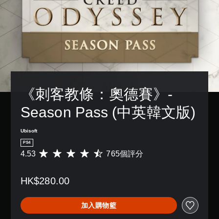
《刺客教條：奧德賽》- 
Season Pass (中英韓文版)
Ubisoft
PS4
4.53
765個評分
平
均
評
HK$280.00
分
為
4
加入購物籃
.
5