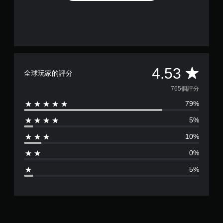
平
4.53
全球玩家的評分
均
765個評分
79%
評
5%
分
10%
為
0%
4
5%
.
5
3