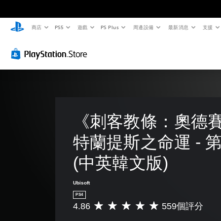
商店
PS5
遊戲
PS Plus
周邊設備
最新消息
支援
《刺客教條：奧德賽
特蘭提斯之命運 - 第
(中英韓文版)
Ubisoft
PS4
4.86
559個評分
平
均