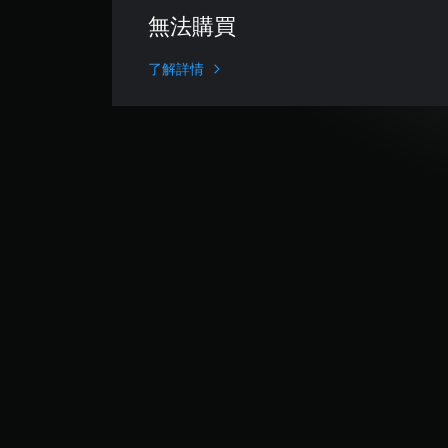
評
無法購買
分
為
4
了解詳情
.
8
6
顆
星
（
滿
分
5
顆
星
）
，
共
5
5
9
則
評
分