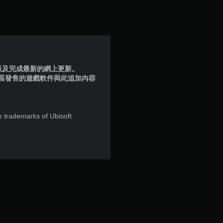
顆
星
（
滿
品版及完成最新的網上更新。
地區發售的遊戲軟件與此追加內容
分
5
e trademarks of Ubisoft
顆
星
）
，
共