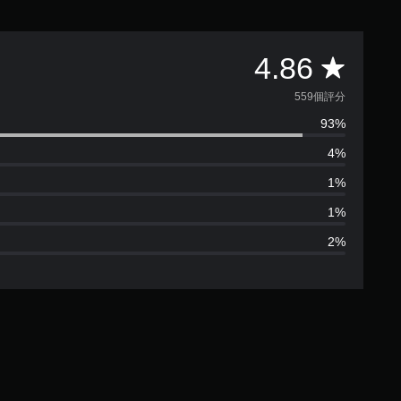
平
4.86
均
559個評分
93%
評
4%
分
1%
為
1%
2%
4
.
8
6