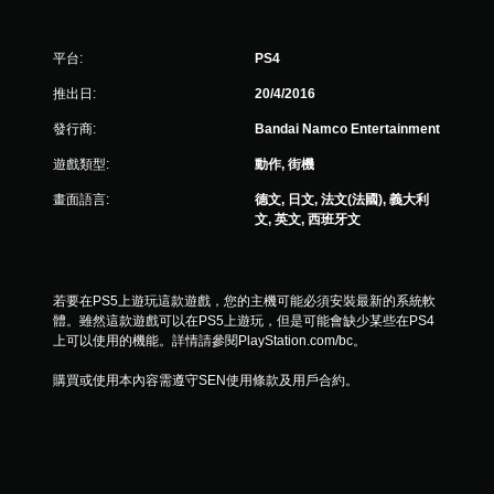
1
平台:
PS4
則
推出日:
20/4/2016
評
發行商:
Bandai Namco Entertainment
分
遊戲類型:
動作, 街機
畫面語言:
德文, 日文, 法文(法國), 義大利
文, 英文, 西班牙文
若要在PS5上遊玩這款遊戲，您的主機可能必須安裝最新的系統軟
體。雖然這款遊戲可以在PS5上遊玩，但是可能會缺少某些在PS4
上可以使用的機能。詳情請參閱PlayStation.com/bc。
購買或使用本內容需遵守SEN使用條款及用戶合約。