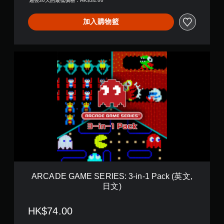
過去30天的最低價格：HK$34.00
-
M
A
加入購物籃
N
(
英
A
文
R
,
C
日
A
文
D
)
E
G
A
M
E
S
E
R
I
ARCADE GAME SERIES: 3-in-1 Pack (英文,
E
日文)
S
:
3
HK$74.00
-