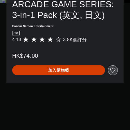
ARCADE GAME SERIES: 
3-in-1 Pack (英文, 日文)
Bandai Namco Entertainment
PS4
4.13
3.8K個評分
平
均
評
HK$74.00
分
為
4
加入購物籃
.
1
3
顆
星
（
滿
分
5
顆
星
）