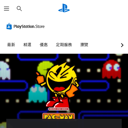
搜
尋
最新
精選
優惠
定期服務
瀏覽