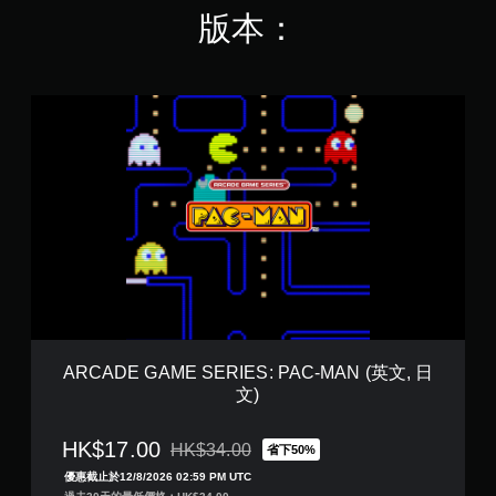
，
版本：
共
3
.
8
A
K
R
則
C
評
A
分
D
E
G
A
M
E
S
E
R
I
ARCADE GAME SERIES: PAC-MAN (英文, 日
E
文)
S
:
P
HK$17.00
HK$34.00
省下50%
折扣前原價為HK$34.00
A
優惠截止於12/8/2026 02:59 PM UTC
C