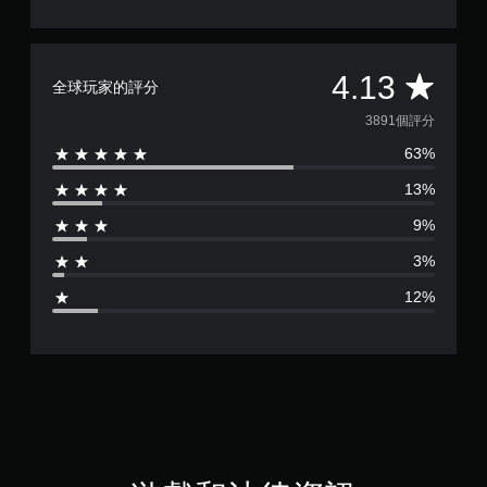
平
4.13
全球玩家的評分
均
3891個評分
63%
評
13%
分
9%
為
3%
4
12%
.
1
3
顆
星