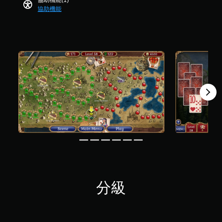
協助機能(1)
共
協助機能
2
8
則
評
分
分級