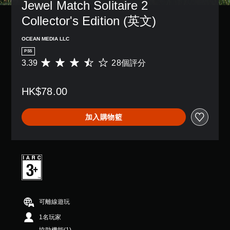
操
Jewel Match Solitaire 2 
作
Collector's Edition (英文)
桿
靈
敏
OCEAN MEDIA LLC
度
PS5
的
3.39
28個評分
平
選
均
項
評
。
HK$78.00
分
為
3
加入購物籃
.
3
9
顆
星
（
滿
分
5
可離線遊玩
顆
星
1名玩家
）
，