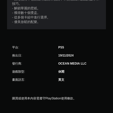
技巧。
- 解鎖華麗的壁紙。
- 獲得數十個獎盃。
- 從多個卡組中進行選擇。
- 優美放鬆的配樂。
平台:
PS5
推出日:
19/11/2024
發行商:
OCEAN MEDIA LLC
遊戲類型:
休閒
畫面語言:
英文
購買或使用本內容需遵守PlayStation使用條款。