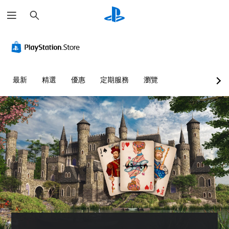
搜
尋
可
調
整
操
作
最新
精選
優惠
定期服務
瀏覽
桿
的
靈
敏
度
（
基
本
）
系
統
提
供
一
些