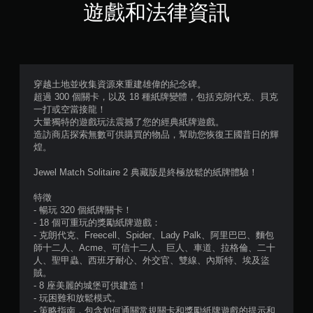
星
遊戲和法律資訊
）
，
共
穿越土地並收集資源來重建雄偉的紀念碑。
超過 300 個關卡，以及 18 種紙牌變體，包括克朗代克、貝克
2
一打或空當接龍！
大量獨特的遊戲玩法震撼了您的經典紙牌遊戲。
8
造訪商店探索無數可供購買的物品，幫助您恢復王國昔日的輝
煌。
則
Jewel Match Solitaire 2 典藏版是終極放鬆的紙牌體驗！
評
特徵
分
- 暢玩 320 個紙牌關卡！
- 18 個可重玩的獎勵紙牌遊戲：
- 克朗代克、Freecell、Spider、Lady Palk、阿里巴巴、麵包
師十二人、Acme、可信十二人、巨人、車道、拉格倫、二十
人、聖甲蟲、西班牙耐心、外交官、雙線、內斯特、埃及盜
賊。
- 8 座美麗的城堡可供建造！
- 玩困難和放鬆模式。
- 策略指南，包含如何通關常規關卡和獎勵紙牌遊戲的提示和