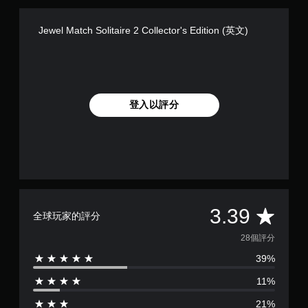
Jewel Match Solitaire 2 Collector's Edition (英文)
登入以評分
平
3.39
全球玩家的評分
均
28個評分
39%
評
11%
分
21%