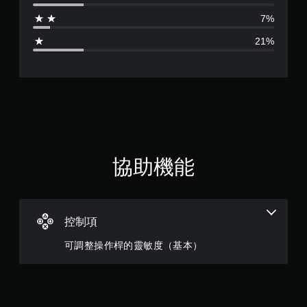
為
7%
3
21%
.
3
9
顆
星
協助機能
（
滿
控制項
分
可調整操作桿的靈敏度（基本）
5
顆