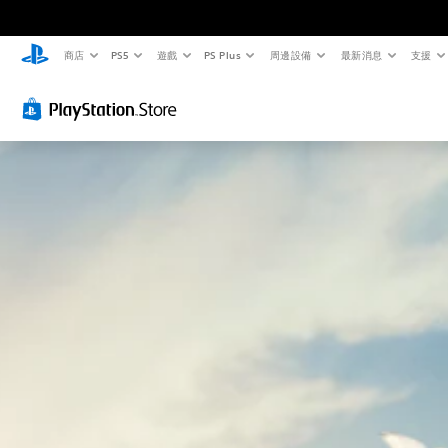
商店
PS5
遊戲
PS Plus
周邊設備
最新消息
支援
清
音
無
重
可
晰
量
須
新
調
文
控
翻
對
整
字
制
譯
應
困
字
控
難
選
您
幕
制
度
單
可
和
將
即
器
（
抬
單
可
（
基
頭
一
遊
基
本
顯
聲
玩
本
）
示
音
）
您
您
器
的
可
可
(
音
您
在
以
H
量
可
沒
透
U
調
將
有
過
D
低
控
翻
選
)
和
制
譯
擇
文
靜
項
字
另
字
音
變
幕
一
的
。
更