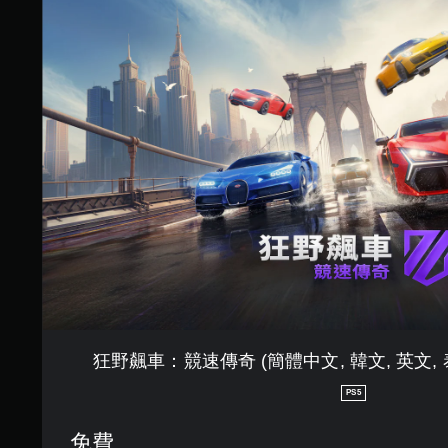
往
野
選
飆
單
車
。
：
競
速
無
傳
須
奇
動
(
態
簡
控
體
制
中
文
項
,
即
韓
可
文
遊
,
玩
英
文
您
狂野飆車：競速傳奇 (簡體中文, 韓文, 英文, 
,
無
泰
需
PS5
文
使
,
用
免費
繁
動