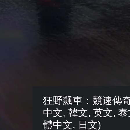
即
遊
可
玩
遊
過
玩
程
或
您
動
無
畫
需
播
快
放
速
期
或
間
在
，
時
隨
間
時
限
暫
制
停
內
遊
按
狂野飆車：競速傳奇
戲
下
（
按
中文, 韓文, 英文, 泰
僅
鈕
限
，
離
體中文, 日文)
即
線
可