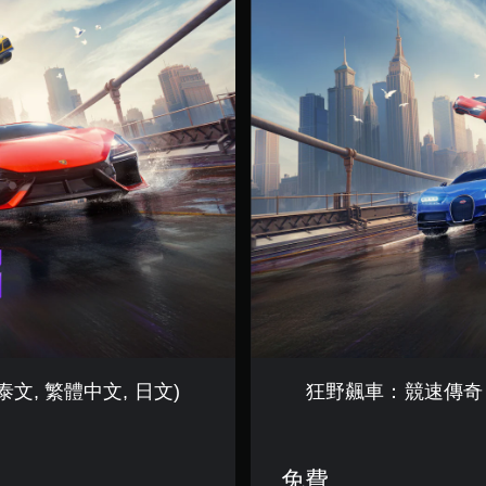
野
飆
車
：
競
速
傳
奇
(
簡
體
中
文
,
韓
文
,
英
文
泰文, 繁體中文, 日文)
狂野飆車：競速傳奇 (簡
,
泰
文
,
免費
繁