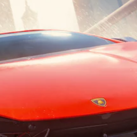
提
援
您
醒
。
可
以
您
在
可
可
遊
隨
調
玩
時
整
過
查
操
程
看
中
作
遊
，
桿
戲
不
的
的
使
控
靈
用
制
敏
可
項
度
能
。
（
導
致
基
教
視
本
學
覺
）
不
提
系
適
醒
統
的
您
提
攝