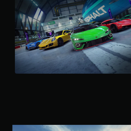
1
您
0
無
3
需
K
同
則
時
評
按
分
下
或
按
住
多
個
按
鈕
，
即
可
遊
玩
遊
戲
和
前
狂