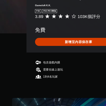
遊
遊
Gameloft K.K.
玩
玩
）
PS5
PS5 PRO增強
遊
。
3.89
103K個評分
平
戲
均
和
評
前
免費
分
往
為
選
3
單
新增至內容保存庫
.
。
8
9
無
顆
須
星
包含遊戲內購
同
（
需要在線上遊玩
時
滿
分
按
1到4名玩家
5
壓
顆
即
星
可
）
遊
，
玩
共