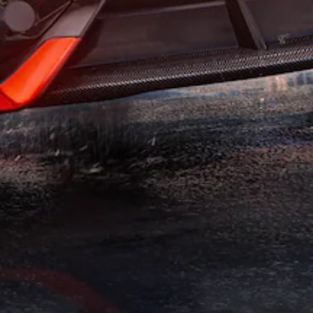
可
供
影
隨
一
機
時
些
動
查
操
作
看
作
和
遊
桿
效
玩
靈
果
過
敏
來
程
度
游
的
的
玩
教
選
遊
學
項
戲
資
。
。
訊
。
無
須
暫
快
停
速
遊
按
戲
下
您
按
可
鈕
在