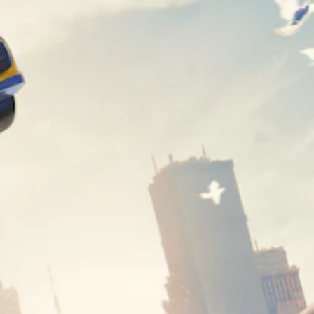
的
個
呈
為
情
預
現
另
況
設
方
一
下
的
式
個
遊
困
使
預
玩
難
其
設
，
度
更
的
因
，
輕
版
遊
來
鬆
面
戲
減
易
，
中
少
讀
系
並
遊
。
統
無
戲
也
對
的
提
視
話
整
供
覺
。
體
了
舒
挑
一
適
戰
些
。
度
重
新
（
配
基
控
置
本
制
的
）
器
支