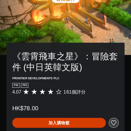
《雲霄飛車之星》：冒險套
件 (中日英韓文版)
FRONTIER DEVELOPMENTS PLC
PS4
PS5
4.07
161個評分
平
均
評
HK$78.00
分
為
4
加入購物籃
.
0