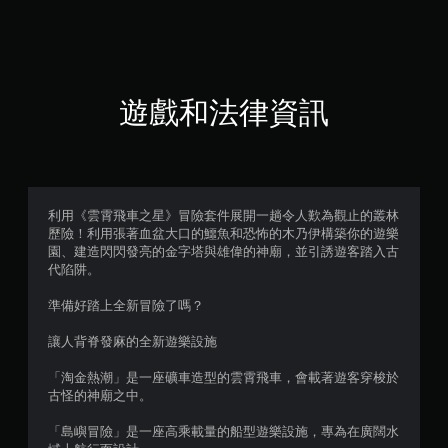
7
顆
星
遊戲和法律資訊
（
滿
分
利用《雲霄飛車之星》冒險套件展開一趟令人歎為觀止的叢林
歷險！利用張著血盆大口的鱷魚和恐怖的木乃伊構築你的遊樂
5
園、建造閃閃發亮的金字塔與雄偉的神廟，並引誘遊客踏入古
代陷阱。
顆
準備好踏上全新冒險了嗎？
星
讓人背脊發麻的全新遊樂設施
）
「淘金熱潮」是一座礦車造型的雲霄飛車，會載著遊客穿梭於
，
古怪的神廟之中。
共
「島嶼冒險」是一座高乘載量的船型遊樂設施，專為在廣闊水