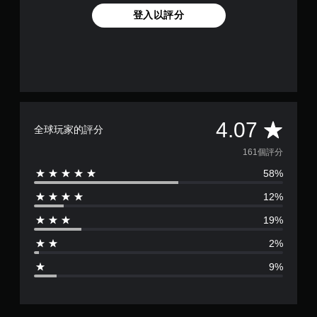
登入以評分
平
4.07
全球玩家的評分
均
161個評分
58%
評
12%
分
19%
為
2%
4
9%
.
0