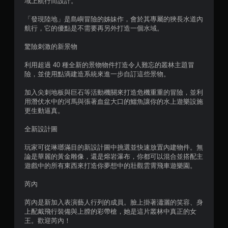
域上航行而設計。
1
「發現陸地」是島嶼冒險的姊妹作，會於其專屬的狹長水道內
6
航行，它的優點是不需要再另外打造一個水域。
1
驚險刺激的新景物
利用超過 40 種全新的景物物件打造令人難忘的叢林主題冒
則
險，並使用點滴建造系統來進一步自訂這些景物。
評
加入尖刺地板與巨石等活動機關來打造危機重重的冒險，並利
用潛伏水中的河馬與張著血盆大口的鱷魚讓你的水上遊樂設施
分
更生動逼真。
全新設計圖
玩家可從琳瑯滿目的新設計圖中挑選並快速放置內建物件。無
論是華麗的黃金雕像，還是熔岩瀑布，你都可以混合並搭配主
遊戲中的所有東西來打造你夢想中的壯觀雲霄飛車遊樂園。
芮內
芮內是新加入表演藝人行列的成員。臉上掛著瀟灑的笑容、身
上配戴飛行裝備與上膛的彩帶槍，她是這片叢林中真正的女
王。歡迎芮內！