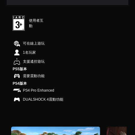
7
顆
星
（
使用者互
滿
動
分
5
顆
可在線上遊玩
星
）
1名玩家
，
支援遙控遊玩
共
1
PS5版本
6
需要震動功能
1
PS4版本
則
評
PS4 Pro Enhanced
分
DUALSHOCK 4震動功能