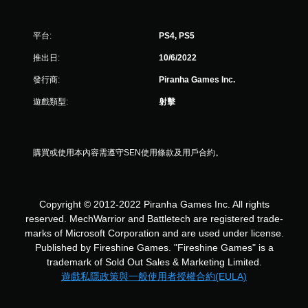
平台:
PS4, PS5
推出日:
10/6/2022
發行商:
Piranha Games Inc.
遊戲類型:
射擊
購買或使用本內容需遵守SEN使用條款及用戶合約。
Copyright © 2012-2022 Piranha Games Inc. All rights
reserved. MechWarrior and Battletech are registered trade-
marks of Microsoft Corporation and are used under license.
Published by Fireshine Games. "Fireshine Games" is a
trademark of Sold Out Sales & Marketing Limited.
遊戲私隱政策與一般使用者授權合約(EULA)