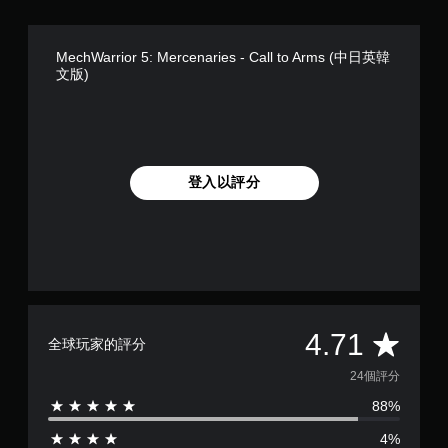
MechWarrior 5: Mercenaries - Call to Arms (中日英韓
文版)
登入以評分
平
4.71
全球玩家的評分
均
24個評分
88%
評
4%