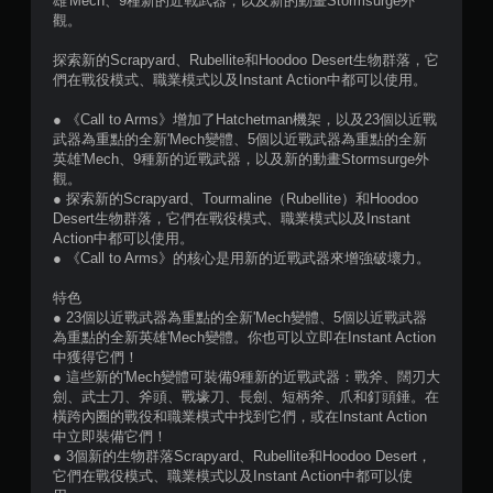
顆
雄'Mech、9種新的近戰武器，以及新的動畫Stormsurge外
觀。
星
探索新的Scrapyard、Rubellite和Hoodoo Desert生物群落，它
）
們在戰役模式、職業模式以及Instant Action中都可以使用。
，
● 《Call to Arms》增加了Hatchetman機架，以及23個以近戰
武器為重點的全新'Mech變體、5個以近戰武器為重點的全新
共
英雄'Mech、9種新的近戰武器，以及新的動畫Stormsurge外
觀。
2
● 探索新的Scrapyard、Tourmaline（Rubellite）和Hoodoo
Desert生物群落，它們在戰役模式、職業模式以及Instant
4
Action中都可以使用。
● 《Call to Arms》的核心是用新的近戰武器來增強破壞力。
則
特色
● 23個以近戰武器為重點的全新'Mech變體、5個以近戰武器
評
為重點的全新英雄'Mech變體。你也可以立即在Instant Action
中獲得它們！
分
● 這些新的'Mech變體可裝備9種新的近戰武器：戰斧、闊刃大
劍、武士刀、斧頭、戰壕刀、長劍、短柄斧、爪和釘頭錘。在
橫跨內圈的戰役和職業模式中找到它們，或在Instant Action
中立即裝備它們！
● 3個新的生物群落Scrapyard、Rubellite和Hoodoo Desert，
它們在戰役模式、職業模式以及Instant Action中都可以使