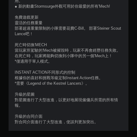
用。
● 新的動畫Stormsurge外觀可用於你最愛的所有'Mech!
免費遊戲更新
靈活的任務重量
部署超過重量限制的小隊需要花費C-Bill。 部署Steiner Scout
Lance吧！
死亡時切換'MECH
當玩家所駕駛的'Mech被摧毀時，玩家不再會經歷任務失敗。
在死亡時，玩家將能夠切換到小隊中的另一個'Mech上！
*僅適用于單人模式。
INSTANT ACTION不同形式的控制
根據你的喜好和挑戰等級定制Instant Action任務。
*需要《Legend of the Kestrel Lancers》。
升級的星圖
對星圖進行了大型改進，以更好地展現僱傭兵所需的所有情
報。
升級的合同介面
對合同介面進行了大型改進，使談判更加突出。