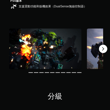
PS5版本
共
支援震動功能和扳機效果（DualSense無線控制器）
2
4
則
評
分
分級