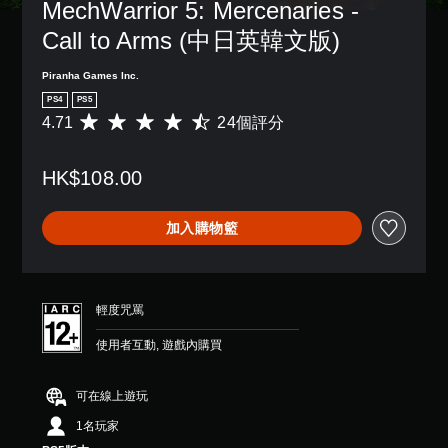
MechWarrior 5: Mercenaries - 
Call to Arms (中日英韓文版)
Piranha Games Inc.
PS4
PS5
4.71
24個評分
平
均
評
HK$108.00
分
為
4
加入購物籃
.
7
1
顆
星
輕度咒罵
（
滿
使用者互動, 遊戲內購買
分
5
顆
可在線上遊玩
星
1名玩家
）
，