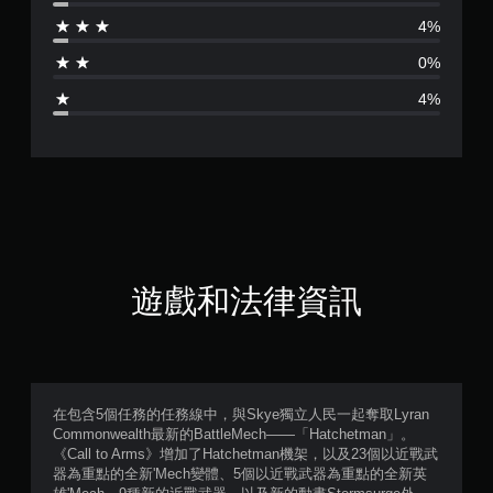
分
4%
為
0%
4
4%
.
7
1
顆
星
遊戲和法律資訊
（
滿
分
在包含5個任務的任務線中，與Skye獨立人民一起奪取Lyran
Commonwealth最新的BattleMech——「Hatchetman」。
5
《Call to Arms》增加了Hatchetman機架，以及23個以近戰武
器為重點的全新'Mech變體、5個以近戰武器為重點的全新英