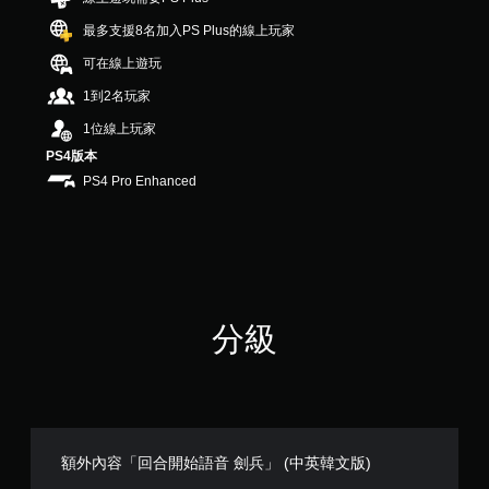
，
最多支援8名加入PS Plus的線上玩家
共
3
可在線上遊玩
則
評
1到2名玩家
分
1位線上玩家
PS4版本
PS4 Pro Enhanced
分級
額外內容「回合開始語音 劍兵」 (中英韓文版)