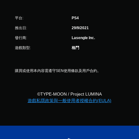
，
共
平台:
PS4
3
推出日:
29/9/2021
則
發行商:
Lasengle Inc.
評
遊戲類型:
格鬥
分
購買或使用本內容需遵守SEN使用條款及用戶合約。
©TYPE-MOON / Project LUMINA
遊戲私隱政策與一般使用者授權合約(EULA)