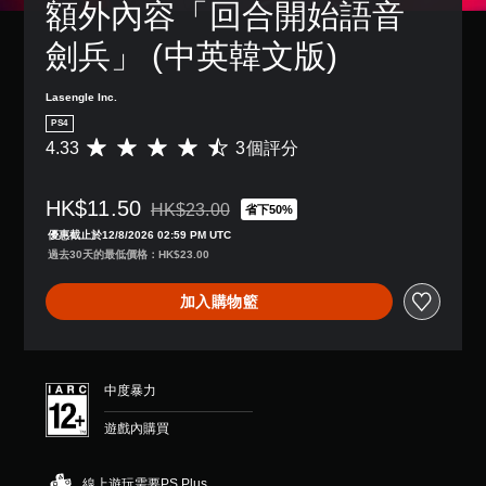
額外內容「回合開始語音 
劍兵」 (中英韓文版)
Lasengle Inc.
PS4
4.33
3個評分
平
均
評
HK$11.50
分
HK$23.00
省下50%
折扣前原價為HK$23.00
為
優惠截止於12/8/2026 02:59 PM UTC
4
過去30天的最低價格：HK$23.00
.
3
加入購物籃
3
顆
星
（
滿
中度暴力
分
5
遊戲內購買
顆
星
）
線上遊玩需要PS Plus