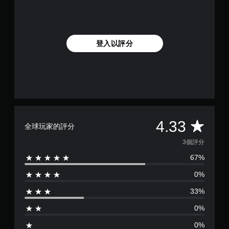
登入以評分
平
4.33
全球玩家的評分
均
3個評分
67%
評
0%
分
33%
為
0%
4
0%