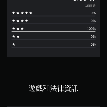
均
1個評分
0%
評
0%
分
100%
為
0%
1
0%
顆
星
（
滿
分
遊戲和法律資訊
5
顆