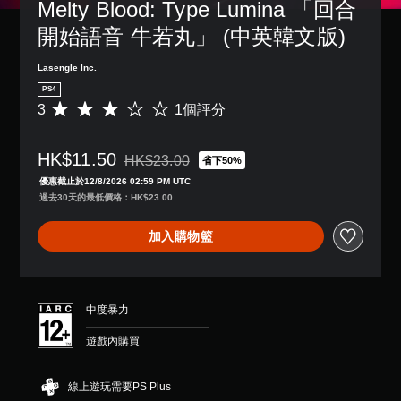
Melty Blood: Type Lumina 「回合
開始語音 牛若丸」 (中英韓文版)
Lasengle Inc.
PS4
3
1個評分
平
均
評
HK$11.50
分
HK$23.00
省下50%
折扣前原價為HK$23.00
為
優惠截止於12/8/2026 02:59 PM UTC
3
過去30天的最低價格：HK$23.00
顆
星
加入購物籃
（
滿
分
5
顆
中度暴力
星
）
遊戲內購買
，
共
1
線上遊玩需要PS Plus
則