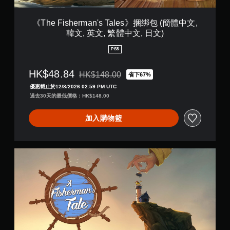
a
不
n
開
'
《The Fisherman's Tales》捆绑包 (簡體中文,
啟
s
韓文, 英文, 繁體中文, 日文)
扳
T
機
a
PS5
自
l
適
e
HK$48.84
應
HK$148.00
s
省下67%
折扣前原價為HK$148.00
阻
》
優惠截止於12/8/2026 02:59 PM UTC
力
捆
過去30天的最低價格：HK$148.00
的
绑
情
包
加入購物籃
況
(
下
簡
，
體
遊
中
P
玩
文
S
遊
,
5
戲
韓
E
。
文
d
,
i
英
t
文
i
,
o