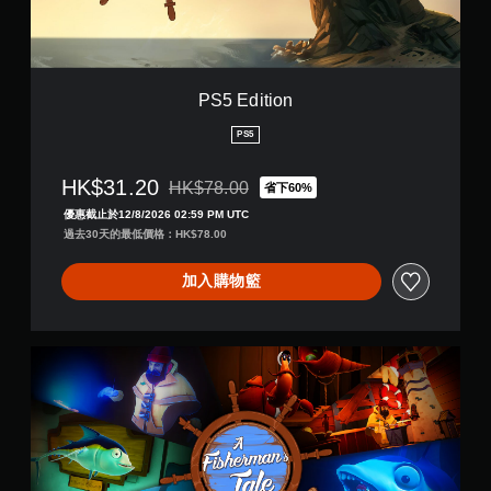
繁
n
體
中
文
,
PS5 Edition
日
文
PS5
)
HK$31.20
HK$78.00
省下60%
折扣前原價為HK$78.00
優惠截止於12/8/2026 02:59 PM UTC
過去30天的最低價格：HK$78.00
加入購物籃
D
e
l
u
x
e
E