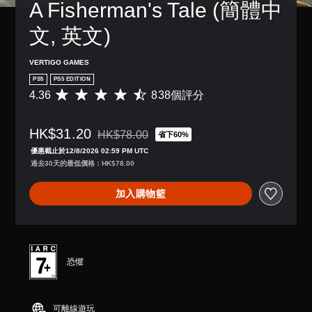
A Fisherman's Tale (簡體中
限
停
制
遊
文, 英文)
內
戲
按
（
下
僅
VERTIGO GAMES
按
限
PS5
PS5 EDITION
鈕
離
4.36
838個評分
平
，
線
均
即
遊
評
可
玩
HK$31.20
分
HK$78.00
省下60%
遊
）
折扣前原價為HK$78.00
為
玩
。
優惠截止於12/8/2026 02:59 PM UTC
4
遊
過去30天的最低價格：HK$78.00
.
戲
3
和
加入購物籃
6
前
顆
往
星
選
（
單
滿
。
分
恐懼
5
無
顆
須
星
可離線遊玩
）
觸