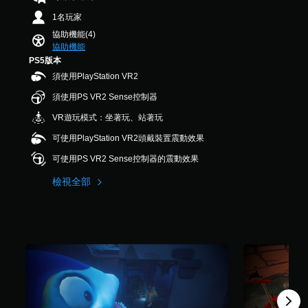
，
碰
1名玩家
共
控
8
協助機能(4)
制
3
協助機能
項
8
PS5版本
即
則
須使用PlayStation VR2
可
評
遊
分
須使用PS VR2 Sense控制器
玩
VR遊玩模式：坐著玩、站著玩
您
無
可使用PlayStation VR2頭戴裝置震動效果
需
可使用PS VR2 Sense控制器的震動效果
使
用
檢視全部
觸
碰
控
制
項
，
即
可
遊
玩