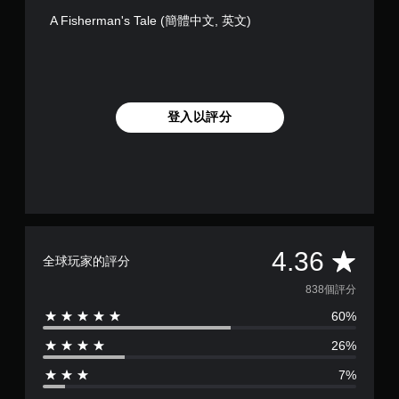
A Fisherman's Tale (簡體中文, 英文)
登入以評分
平
4.36
全球玩家的評分
均
838個評分
60%
評
26%
分
7%
為