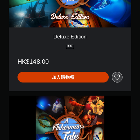
d
i
t
i
o
n
Deluxe Edition
PS4
HK$148.00
加入購物籃
A
F
i
s
h
e
r
m