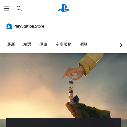
搜
尋
無
暫
須
停
快
遊
速
戲
按
您
最新
精選
優惠
定期服務
瀏覽
下
可
按
在
鈕
遊
玩
即
過
可
程
遊
或
玩
動
您
畫
無
播
需
放
快
期
速
間
或
，
在
隨
時
時
間
暫