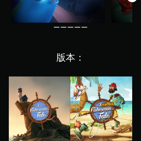
遊
戲
。
無
須
開
啟
自
版本：
適
性
扳
機
《
效
T
果
h
e
即
F
可
i
遊
s
玩
h
您
e
可
r
以
m
在