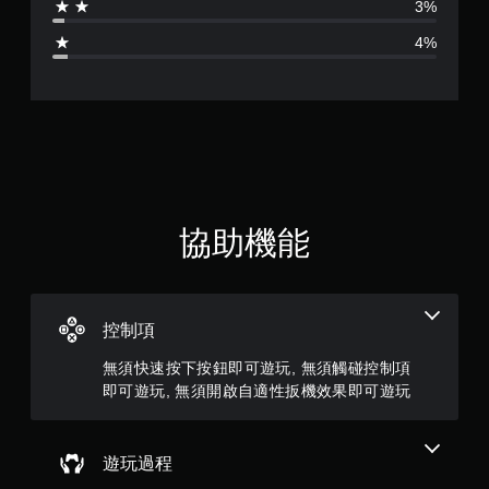
3%
4
4%
.
3
6
顆
星
協助機能
（
滿
控制項
分
無須快速按下按鈕即可遊玩, 無須觸碰控制項
5
即可遊玩, 無須開啟自適性扳機效果即可遊玩
顆
遊玩過程
星