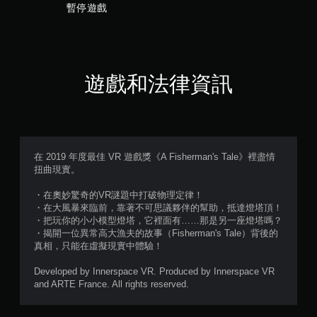
暫停遊戲
）
，
共
遊戲和法律資訊
8
3
8
在 2019 年度最佳 VR 遊戲獎《A Fisherman's Tale》裡盡情
則
扭曲現實。
評
・在奧妙驚奇的VR謎題中打破物理定律！
・在大風暴來臨前，靠著不可思議夥伴的幫助，抵達燈塔頂！
・把玩你的小小模型燈塔，它裡面有……那是另一座燈塔嗎？
分
・揭開一位異常高大漁夫的故事（Fisherman's Tale）背後的
真相，只能在虛擬現實中體驗！
Developed by Innerspace VR. Produced by Innerspace VR
and ARTE France. All rights reserved.