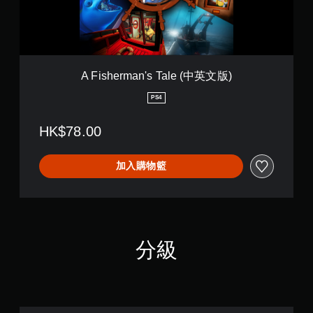
a
n
'
s
T
a
A Fisherman's Tale (中英文版)
l
e
PS4
(
中
HK$78.00
英
文
版
加入購物籃
)
分級