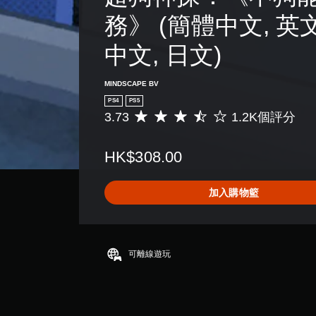
務》 (簡體中文, 英文
中文, 日文)
MINDSCAPE BV
PS4
PS5
3.73
1.2K個評分
平
均
評
HK$308.00
分
為
3
加入購物籃
.
7
3
顆
星
可離線遊玩
（
滿
分
5