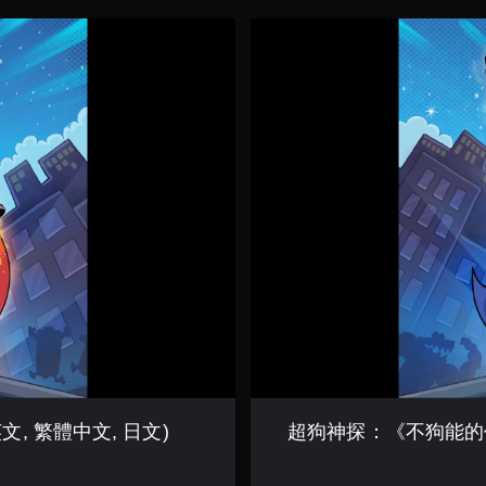
超
狗
神
探
：
《
不
狗
能
的
任
務
》
體
驗
版
(
簡
體
中
, 繁體中文, 日文)
超狗神探：《不狗能的任務
文
,
英