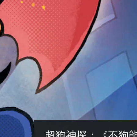
超狗神探：《不狗