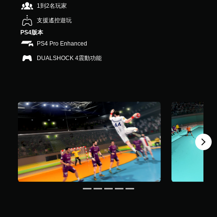
1到2名玩家
2
1
支援遙控遊玩
則
評
PS4版本
分
PS4 Pro Enhanced
DUALSHOCK 4震動功能