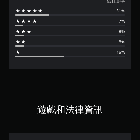
均
521個評分
31%
評
7%
分
8%
為
8%
2
45%
.
7
顆
星
（
遊戲和法律資訊
滿
分