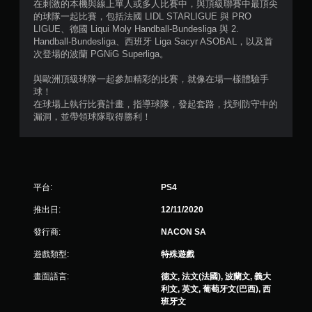
5
在刺激的本機與線上單人或多人比賽中，與頂級聯賽中最頂尖
的球隊一起比賽，包括法國 LIDL STARLIGUE 與 PRO
顆
LIGUE、德國 Liqui Moly Handball-Bundesliga 與 2.
Handball-Bundesliga、西班牙 Liga Sacyr ASOBAL，以及首
星
次登場的波蘭 PGNiG Superliga。
）
與歐洲頂級球隊一起參加精彩的比賽，就像在場一樣體驗手
球！
，
在球場上執行比賽計畫，指導球隊，發起套路，找到防守中的
漏洞，並帶領球隊取得勝利！
共
5
2
平台:
PS4
1
推出日:
12/11/2020
則
發行商:
NACON SA
遊戲類型:
特殊遊戲
評
畫面語言:
德文, 法文(法國), 波蘭文, 義大
分
利文, 英文, 葡萄牙文(巴西), 西
班牙文