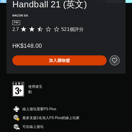
Handball 21 (英文)
NACON SA
PS4
2.7
521個評分
平
均
評
HK$148.00
分
為
2
加入購物籃
.
7
顆
星
（
使用者互
滿
動
分
5
顆
線上遊玩需要PS Plus
星
）
最多支援2名加入PS Plus的線上玩家
，
共
可在線上遊玩
5