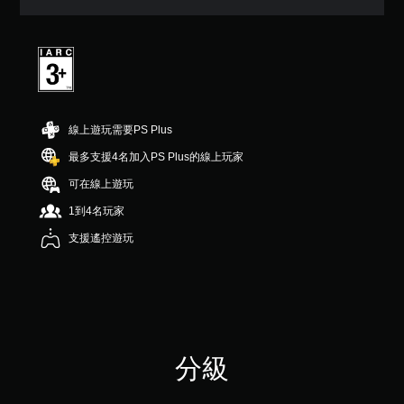
5
顆
星
（
滿
分
5
顆
線上遊玩需要PS Plus
星
）
最多支援4名加入PS Plus的線上玩家
，
可在線上遊玩
共
4
1到4名玩家
則
評
支援遙控遊玩
分
分級