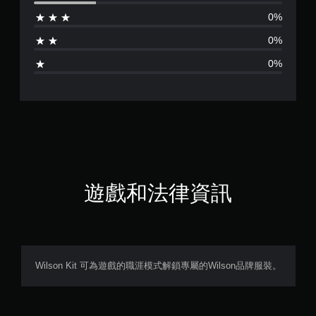
分
0%
為
0%
4
0%
.
7
5
顆
星
遊戲和法律資訊
（
滿
分
Wilson Kit 可為遊戲的職涯模式解鎖專屬的Wilson品牌服裝。
5