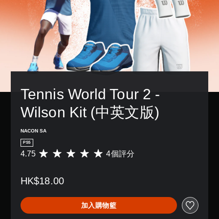
Tennis World Tour 2 - 
Wilson Kit (中英文版)
NACON SA
PS5
4.75
4個評分
平
均
評
HK$18.00
分
為
4
加入購物籃
.
7