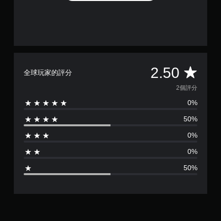
平
2.50
全球玩家的評分
均
2個評分
0%
評
50%
分
0%
為
0%
2
50%
.
5
顆