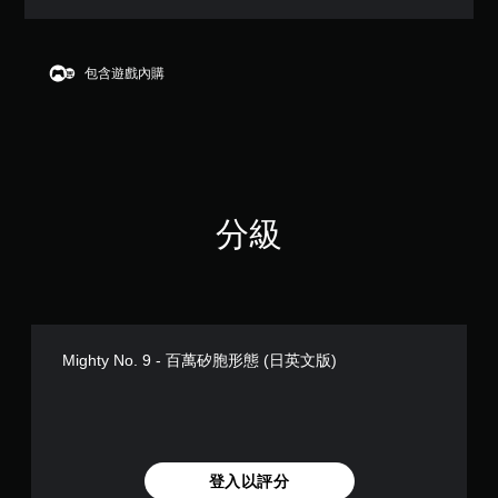
顆
星
（
滿
包含遊戲內購
分
5
顆
星
）
，
共
分級
2
則
評
分
Mighty No. 9 - 百萬矽胞形態 (日英文版)
登入以評分