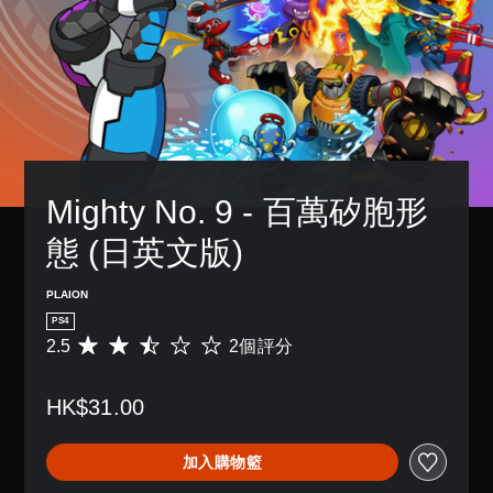
Mighty No. 9 - 百萬矽胞形
態 (日英文版)
PLAION
PS4
2.5
2個評分
平
均
評
HK$31.00
分
為
2
加入購物籃
.
5