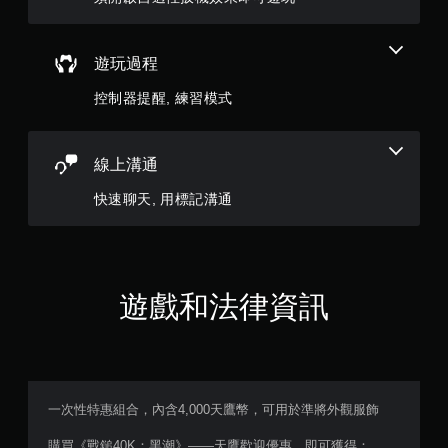
玩
遊
戲
。
遊玩過程
控制器提醒, 練習模式
無
須
觸
碰
線上溝通
控
快速聊天, 用標記溝通
制
項
即
可
遊
遊戲和法律資訊
玩
您
無
需
使
用
一次性特惠組合，內含4,000天鷹幣，可用於準將外觀服飾
觸
碰
購買《戰鎚40K：黑潮》——天鷹歡迎優惠，即可獲得：