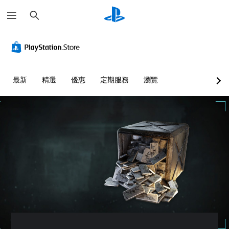
搜
尋
音
翻
重
控
快
量
譯
新
制
速
控
字
對
器
聊
制
幕
應
提
天
（
控
醒
您
您
最新
精選
優惠
定期服務
瀏覽
進
制
可
可
您
階
器
將
傳
可
單
）
（
送
隨
一
或
基
時
遊
聲
接
查
本
戲
音
收
看
）
中
的
預
遊
的
您
音
設
戲
對
可
量
的
的
話
將
調
字
控
具
控
低
詞
制
有
制
和
、
項
完
項
靜
片
。
整
變
音
語
的
更
。
或
翻
練
為
圖
譯
另
習
示