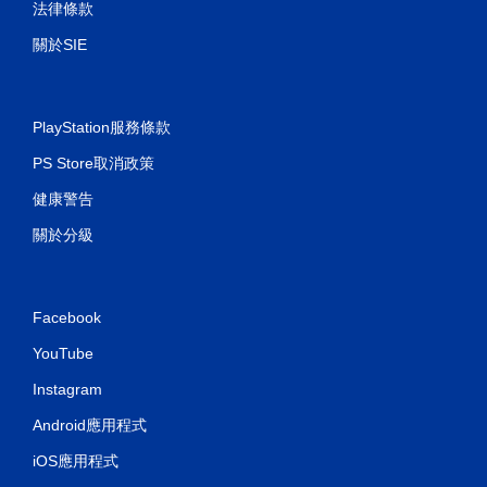
法律條款
遊
玩
關於SIE
遊
戲
。
PlayStation服務條款
無
PS Store取消政策
須
開
健康警告
啟
關於分級
自
適
性
扳
Facebook
機
效
YouTube
果
即
Instagram
可
Android應用程式
遊
玩
iOS應用程式
您