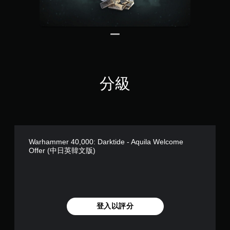
替
使
定
代
用
資
的
的
訊
各
視
，
操
而
覺
作
不
提
桿
需
示
的
使
透
水
分級
用
過
平
語
聲
和
音
音
垂
或
或
直
文
控
靈
字
制
敏
輸
Warhammer 40,000: Darktide - Aquila Welcome
器
度
入
Offer (中日英韓文版)
的
。
來
震
溝
動
通
可
，
。
反
也
轉
能
登入以評分
操
傳
達
作
視
桿