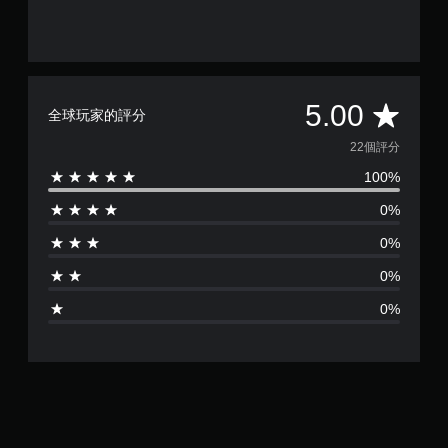
覺
方
資
向
料
（
。
基
本
平
5.00
）
全球玩家的評分
系
均
22個評分
統
提
100%
評
供
0%
一
分
些
0%
反
為
轉
0%
操
5
作
0%
桿
顆
的
選
星
項
。
（
滿
無