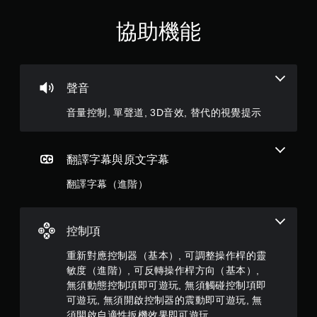
須
分
動
協助機能
態
5
控
制
顆
項
聲音
即
星
可
音量控制, 單聲道, 3D音效, 替代的視覺提示
遊
）
玩
，
您
翻譯字幕與原文字幕
無
共
需
翻譯字幕（進階）
使
2
用
動
2
態
控制項
控
則
制
重新對應控制器（基本）, 可調整操作桿的靈
項
敏度（進階）, 可反轉操作桿方向（基本）,
即
評
無須動態控制項即可遊玩, 無須觸碰控制項即
可
可遊玩, 無須開啟控制器的震動即可遊玩, 無
遊
分
須開啟自適性扳機效果即可遊玩