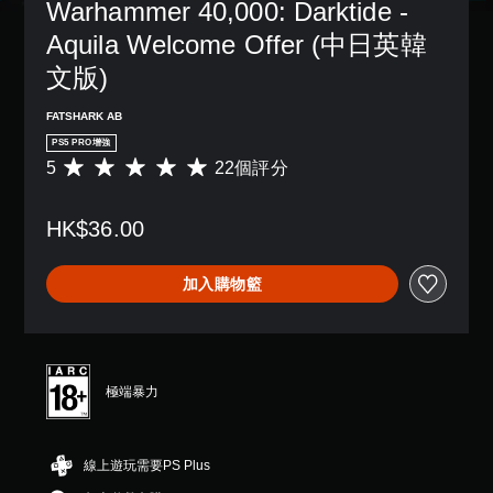
Warhammer 40,000: Darktide - 
字
單
一
模
，
幕
聲
個
Aquila Welcome Offer (中日英韓
式
以
。
道
預
便
您
文版)
設
更
您
可
的
輕
可
在
版
FATSHARK AB
鬆
以
遊
面
地
設
PS5 PRO增強
戲
，
與
定
5
22個評分
中
平
系
其
各
存
均
統
他
喇
取
評
也
玩
叭
HK$36.00
一
分
提
家
的
個
為
供
進
聲
不
5
了
行
音
加入購物籃
記
顆
一
溝
輸
錄
星
些
通
出
結
（
重
。
，
果
滿
新
使
的
分
配
其
環
5
用
置
極端暴力
一
境
顆
標
的
致
，
星
支
記
。
以
）
援
溝
便
線上遊玩需要PS Plus
，
。
通
練
共
3