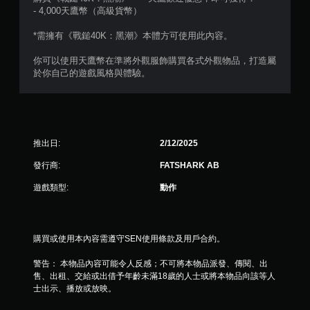
控
- 4,000天鷹幣（高級貨幣）
制
項
*需擁有《戰鎚40K：黑潮》本體方可使用此內容。
，
即
你可以使用天鷹幣在準將外觀服飾購買各式外觀物品，打造屬
可
於你自己的遊戲風格與體驗。
遊
玩
遊
戲
。
推出日:
2/12/2025
無
發行商:
FATSHARK AB
須
遊戲類型:
動作
開
啟
控
制
購買或使用本內容需遵守SEN使用條款及用戶合約。
器
的
警告： 本物品內容可能令人反感；不可將本物品派發、傳閱、出
震
售、出租、交給或出借予年齡未滿18歲的人士或將本物品向該等人
動
士出示、播放或放映。
即