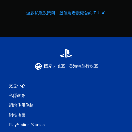
可
遊
遊戲私隱政策與一般使用者授權合約(EULA)
玩
您
可
以
在
不
開
啟
控
制
國家／地區：香港特別行政區
器
震
動
/
支援中心
觸
覺
私隱政策
回
網站使用條款
饋
的
網站地圖
情
況
PlayStation Studios
下
，