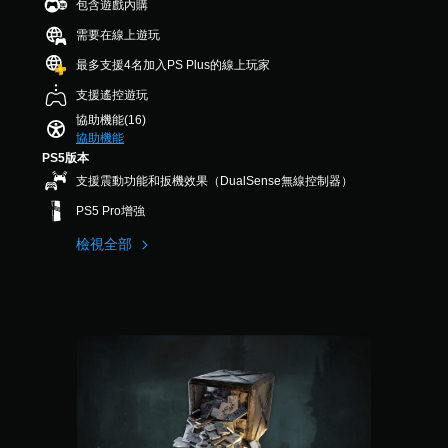
包含遊戲內購
習
您
2
D
可
如
可
2
需要在線上遊玩
音
調
何
以
則
效
遊
在
最多支援4名加入PS Plus的線上玩家
評
整
玩
其
分
您
操
支援遙控遊玩
。
他
可
作
玩
以
協助機能(16)
桿
家
設
協助機能
的
的
定
PS5版本
靈
H
聲
支援震動功能和扳機效果（DualSense無線控制器）
敏
U
音
度
D
輸
PS5 Pro增強
（
或
出
地
檢視全部
，
進
圖
以
階
上
便
）
標
享
您
記
受
可
有
環
以
興
繞
調
趣
音
整
的
效
遊
點
。
戲
或
中
特