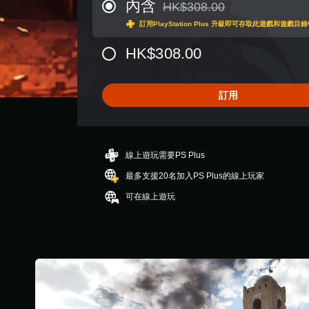
分
內含
HK$308.00
折扣前原價為HK$308.00
為
訂用PlayStation Plus 升級即可存取此遊戲和遊戲
4
.
HK$308.00
0
7
顆
星
訂用
（
滿
分
5
線上遊玩需要PS Plus
顆
星
最多支援20名加入PS Plus的線上玩家
）
，
可在線上遊玩
共
9
.
9
K
則
評
分