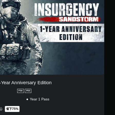
-Year Anniversary Edition
PS4
PS5
Year 1 Pass
0
省下75%
K$398.00