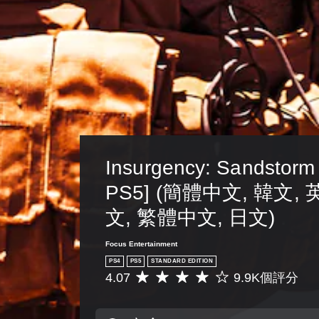
Insurgency: Sandstorm
PS5] (簡體中文, 韓文, 
文, 繁體中文, 日文)
Focus Entertainment
PS4
PS5
STANDARD EDITION
4.07
9.9K個評分
平
均
評