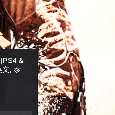
 [PS4 & 
英文, 泰