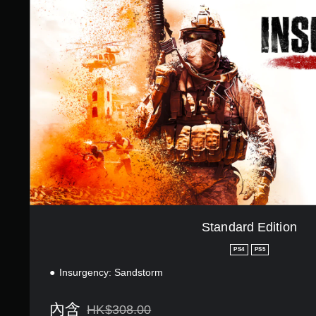
n
d
a
r
d
E
d
i
t
i
o
n
Standard Edition
PS4
PS5
Insurgency: Sandstorm
內含
HK$308.00
折扣前原價為HK$308.00