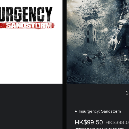
e
a
r
A
n
n
i
v
e
r
s
a
r
y
E
d
i
1
t
i
o
Insurgency: Sandstorm
n
HK$99.50
HK$398.0
折扣前原價為H