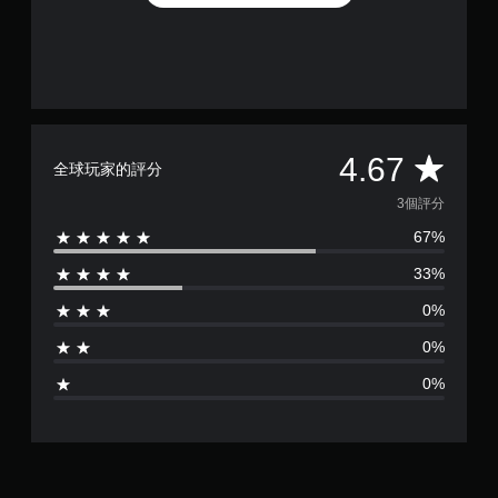
平
4.67
全球玩家的評分
均
3個評分
67%
評
33%
分
0%
為
0%
4
0%
.
6
7