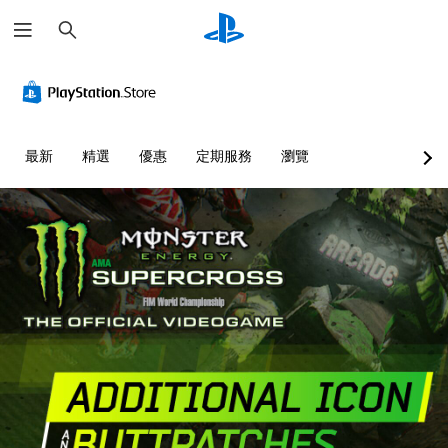
搜
尋
最新
精選
優惠
定期服務
瀏覽