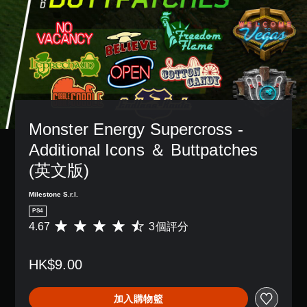
Monster Energy Supercross - 
Additional Icons ＆ Buttpatches 
(英文版)
Milestone S.r.l.
PS4
4.67
3個評分
平
均
評
HK$9.00
分
為
4
加入購物籃
.