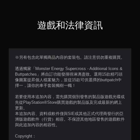
顆
星
遊戲和法律資訊
（
滿
分
※另有包含此單獨商品內容的套裝包。請注意切勿重複購買。
5
透過獨家「Monster Energy Supercross - Additional Icons &
Buttpatches」將自訂功能發揮得淋漓盡致。選用15款精巧頭
顆
像圖案提昇個人檔案魅力，並從15款可供選擇的buttpatch中
擇一，讓你的車手套裝獨樹一幟！
星
若要使用本追加內容，需先購買個別發售的製品版遊戲光碟或
）
先從PlayStation®Store購買遊戲的製品版及完成最新的網上
更新。
，
本追加內容、資料或軟件僅與SIE或其他正式代理商發行的亞
洲版遊戲軟件（行貨）相容。不保證其他地區發售的遊戲軟件
共
與此追加內容的相容性。
3
Copyright：