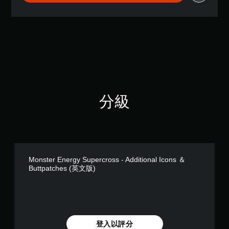
6
7
顆
星
（
滿
分
5
顆
星
分級
）
，
共
3
則
評
分
Monster Energy Supercross - Additional Icons ＆
Buttpatches (英文版)
登入以評分