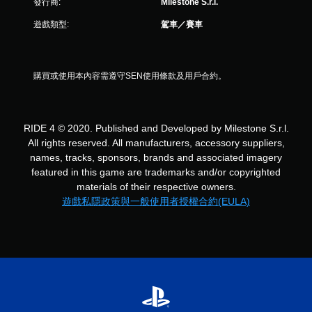
發行商:
Milestone S.r.l.
3
遊戲類型:
駕車／賽車
3
7
購買或使用本內容需遵守SEN使用條款及用戶合約。
8
則
RIDE 4 © 2020. Published and Developed by Milestone S.r.l.
評
All rights reserved. All manufacturers, accessory suppliers,
names, tracks, sponsors, brands and associated imagery
分
featured in this game are trademarks and/or copyrighted
materials of their respective owners.
遊戲私隱政策與一般使用者授權合約(EULA)