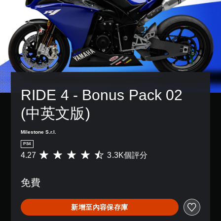
RIDE 4 - Bonus Pack 02 
(中英文版)
Milestone S.r.l.
PS4
4.27
3.3K個評分
平
均
評
免費
分
為
4
新增至內容保存庫
.
2