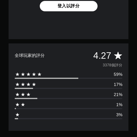
登入以評分
平
4.27
全球玩家的評分
均
3378個評分
59%
評
17%
分
21%
為
1%
4
3%
.
2