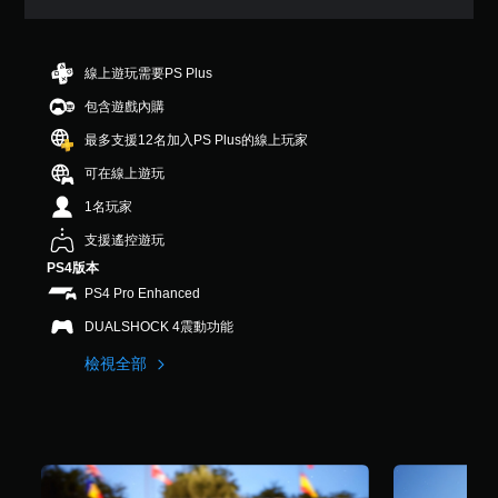
7
顆
星
（
線上遊玩需要PS Plus
滿
包含遊戲內購
分
5
最多支援12名加入PS Plus的線上玩家
顆
星
可在線上遊玩
）
1名玩家
，
共
支援遙控遊玩
3
PS4版本
.
3
PS4 Pro Enhanced
K
DUALSHOCK 4震動功能
則
評
檢視全部
分