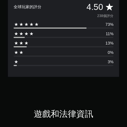
平
4.50
全球玩家的評分
均
238個評分
73%
評
11%
分
13%
為
0%
4
3%
.
5
顆
星
（
遊戲和法律資訊
滿