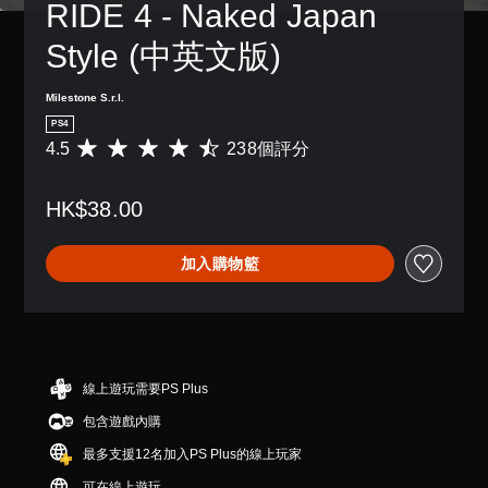
RIDE 4 - Naked Japan 
Style (中英文版)
Milestone S.r.l.
PS4
4.5
238個評分
平
均
評
HK$38.00
分
為
4
加入購物籃
.
5
顆
星
（
滿
分
線上遊玩需要PS Plus
5
包含遊戲內購
顆
星
最多支援12名加入PS Plus的線上玩家
）
，
可在線上遊玩