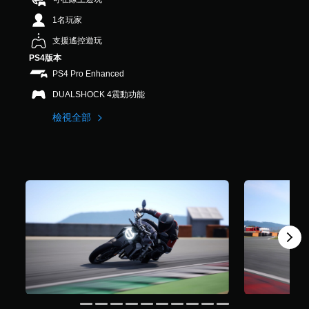
共
1名玩家
2
3
支援遙控遊玩
8
PS4版本
則
評
PS4 Pro Enhanced
分
DUALSHOCK 4震動功能
檢視全部