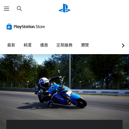
搜
尋
最新
精選
優惠
定期服務
瀏覽