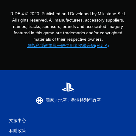
分
RIDE 4 © 2020. Published and Developed by Milestone S.r.l.
All rights reserved. All manufacturers, accessory suppliers,
names, tracks, sponsors, brands and associated imagery
featured in this game are trademarks and/or copyrighted
materials of their respective owners.
遊戲私隱政策與一般使用者授權合約(EULA)
國家／地區：香港特別行政區
支援中心
私隱政策