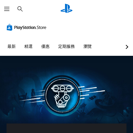
搜
尋
最新
精選
優惠
定期服務
瀏覽