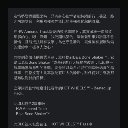
滿
分
在情勢變得困難之時，只有身心強悍者能持續前行…甚至一路
奔向頒獎台！利用兩種強悍無比的車輛強化您的收藏。
5
在HW Armored Truck堅硬的裝甲車體下，其實藏著一顆溫柔
顆
細膩的心。嗯，沒錯…我們開玩笑的。這輛裝甲車對誰都不會
留情，且能抵抗所有攻擊，為您守住勝利…就像擁有層層防備
星
的運鈔車一樣令人放心！
）
而提到高價值的優秀車款，就得提到Baja Bone Shaker™，它
是以原版Bone Shaker™為基礎進行大幅度的改造，以因應一
，
般車輛無法應對的挑戰。要是誰以為自己能打倒這輛結實的越
野車…門都沒有！此車款配有巨大的輪胎，對任何對手來說都
共
是難以對付的目標。
2
立即購買強悍程度非比尋常的HOT WHEELS™ - Beefed Up
Pack。
1
此DLC包含2款車輛：
則
- HW Armored Truck
- Baja Bone Shaker™
評
此DLC並未包含在任一HOT WHEELS™ Pass中