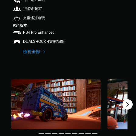
，
1到2名玩家
共
2
支援遙控遊玩
1
PS4版本
則
評
PS4 Pro Enhanced
分
DUALSHOCK 4震動功能
檢視全部