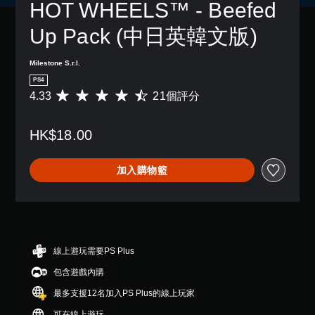
HOT WHEELS™ - Beefed 
Up Pack (中日英韓文版)
Milestone S.r.l.
PS4
4.33
21個評分
平
均
評
HK$18.00
分
為
4
加入購物籃
.
3
3
顆
星
（
滿
線上遊玩需要PS Plus
分
包含遊戲內購
5
顆
最多支援12名加入PS Plus的線上玩家
星
）
可在線上遊玩