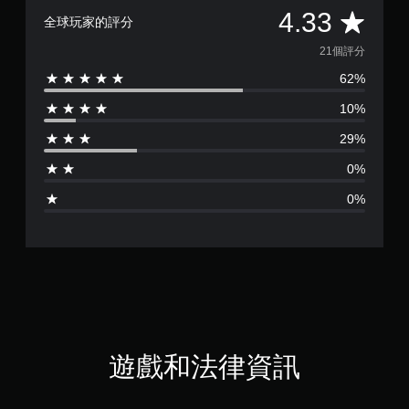
平
4.33
全球玩家的評分
均
21個評分
62%
評
10%
分
29%
為
0%
4
0%
.
3
3
顆
星
遊戲和法律資訊
（