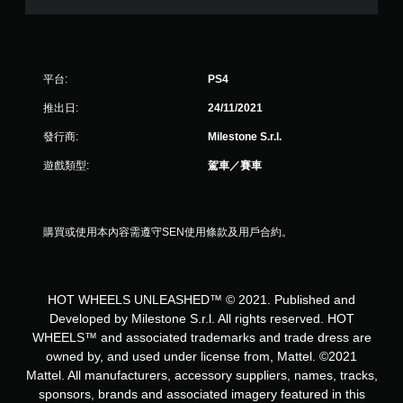
分
平台:
PS4
推出日:
24/11/2021
發行商:
Milestone S.r.l.
遊戲類型:
駕車／賽車
購買或使用本內容需遵守SEN使用條款及用戶合約。
HOT WHEELS UNLEASHED™ © 2021. Published and
Developed by Milestone S.r.l. All rights reserved. HOT
WHEELS™ and associated trademarks and trade dress are
owned by, and used under license from, Mattel. ©2021
Mattel. All manufacturers, accessory suppliers, names, tracks,
sponsors, brands and associated imagery featured in this