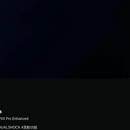
本
PS4 Pro Enhanced
DUALSHOCK 4震動功能