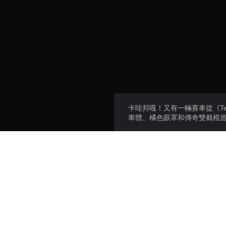
卡哇邦嘎！又有一輛賽車從《Teena
車體、橘色眼罩和傳奇雙截棍
準備好迎接超級歡樂的比賽吧：有了H
Michelangelo是披薩派
將這輛帥氣的賽車加入您的收
這個DLC包含在HOT WHEELS™ P