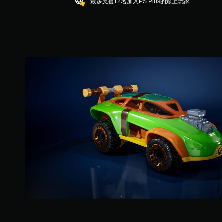
最多支援12名加入PS Plus的線上玩家
5
顆
星
）
，
共
2
2
則
評
分