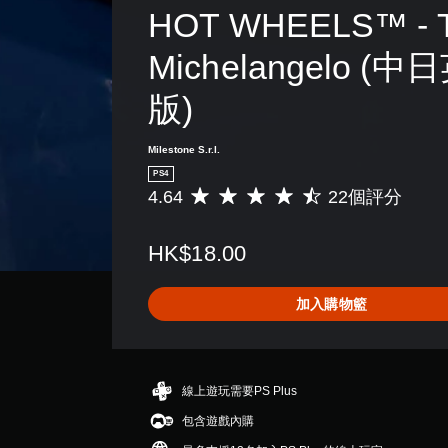
HOT WHEELS™ - 
Michelangelo (
版)
Milestone S.r.l.
PS4
4.64
22個評分
平
均
評
HK$18.00
分
為
4
加入購物籃
.
6
4
顆
星
線上遊玩需要PS Plus
（
包含遊戲內購
滿
分