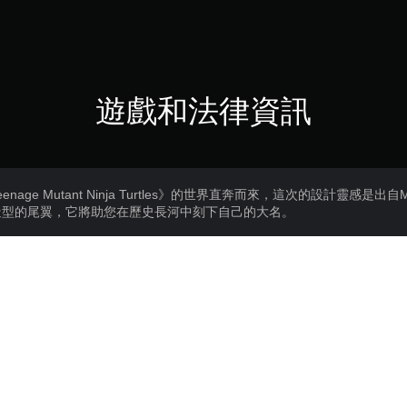
遊戲和法律資訊
ge Mutant Ninja Turtles》的世界直奔而來，這次的設計靈感是出自M
造型的尾翼，它將助您在歷史長河中刻下自己的大名。
OT WHEELS™ - TMNT Michelangelo，超越對手簡直就像小
對的靈魂人物，但在比賽中，他也絕對是個不可小覷的競爭者。
藏，這些以您最愛系列為靈感的車款一輛也不容錯過！
ass Vol. 2中