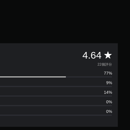
平
4.64
均
22個評分
77%
評
9%
分
14%
為
0%
0%
4
.