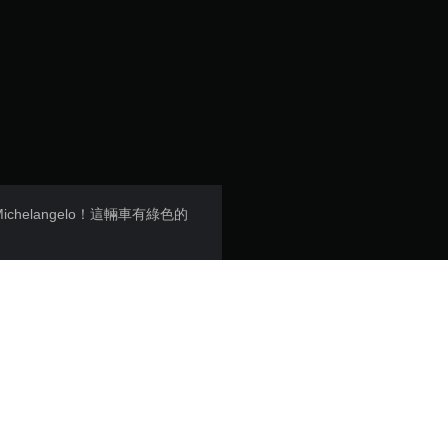
6
4
顆
星
（
ichelangelo！這輛車有綠色的
滿
菜一碟！雖然大家都知道
分
5
顆
星