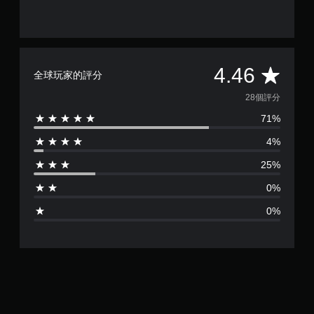
平
4.46
全球玩家的評分
均
28個評分
71%
評
4%
分
25%
為
0%
4
0%
.
4
6
顆