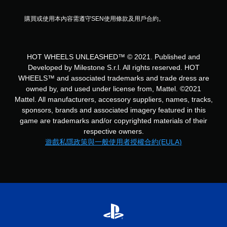
購買或使用本內容需遵守SEN使用條款及用戶合約。
HOT WHEELS UNLEASHED™ © 2021. Published and
Developed by Milestone S.r.l. All rights reserved. HOT
WHEELS™ and associated trademarks and trade dress are
owned by, and used under license from, Mattel. ©2021
Mattel. All manufacturers, accessory suppliers, names, tracks,
sponsors, brands and associated imagery featured in this
game are trademarks and/or copyrighted materials of their
respective owners.
遊戲私隱政策與一般使用者授權合約(EULA)