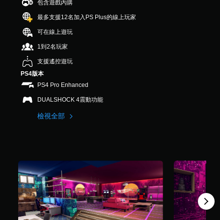
包含遊戲內購
）
，
最多支援12名加入PS Plus的線上玩家
共
可在線上遊玩
2
8
1到2名玩家
則
評
支援遙控遊玩
分
PS4版本
PS4 Pro Enhanced
DUALSHOCK 4震動功能
檢視全部