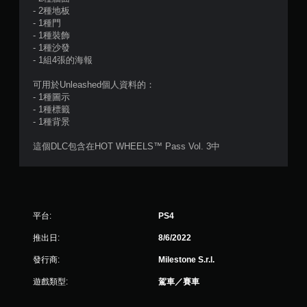
則
- 2種地板
- 1種門
- 1種裝飾
評
- 1種沙發
- 1組4張的海報
分
可用於Unleashed個人資料的：
- 1種圖示
- 1種標籤
- 1種背景
這個DLC包含在HOT WHEELS™ Pass Vol. 3中
平台:
PS4
推出日:
8/6/2022
發行商:
Milestone S.r.l.
遊戲類型:
駕車／賽車