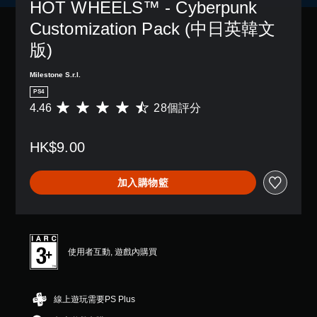
HOT WHEELS™ - Cyberpunk 
Customization Pack (中日英韓文
版)
Milestone S.r.l.
PS4
4.46
28個評分
平
均
評
HK$9.00
分
為
4
加入購物籃
.
4
6
顆
星
（
使用者互動, 遊戲內購買
滿
分
5
線上遊玩需要PS Plus
顆
星