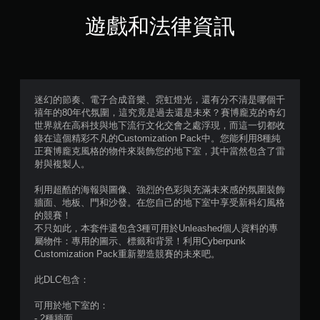
星
遊戲和法律資訊
（
滿
分
迷幻的節奏、電子合成音樂、霓虹燈光，還有分不清是哪個千
禧年的80年代氛圍，這究竟是過去還是未來？賽博龐克的奇幻
5
世界就在高科技與地下流行文化交會之處浮現，而這一切都收
錄在這個精彩不凡的Customization Pack中。您能利用8種純
顆
正賽博龐克風格的物件來裝飾您的地下室，其中當然包含了雷
射與複製人。
星
利用超酷的海報與圖像、強烈的色彩與充滿未來感的氛圍裝飾
）
牆面、地板、門和沙發。在您自己的地下室中享受新科幻風格
的競賽！
，
不只如此，本套件還包含3種可用於Unleashed個人資料的專
屬物件：專用的圖示、標籤和背景！利用Cyberpunk
共
Customization Pack重新塑造競賽的未來吧。
2
此DLC包含：
8
可用於地下室的：
- 2種牆面