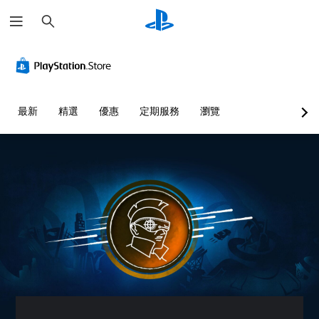
搜
尋
最新
精選
優惠
定期服務
瀏覽