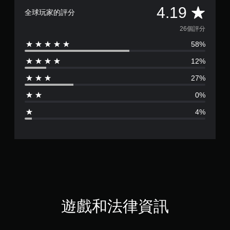
平
4.19
全球玩家的評分
均
26個評分
58%
評
12%
分
27%
為
0%
4
4%
.
1
9
顆
星
遊戲和法律資訊
（