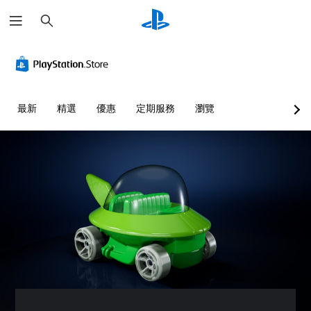
搜
尋
最新
精選
優惠
定期服務
瀏覽