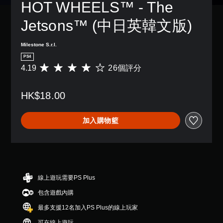
HOT WHEELS™ - The 
Jetsons™ (中日英韓文版)
Milestone S.r.l.
PS4
4.19
26個評分
平
均
評
HK$18.00
分
為
4
加入購物籃
.
1
9
顆
星
（
滿
線上遊玩需要PS Plus
分
包含遊戲內購
5
顆
最多支援12名加入PS Plus的線上玩家
星
）
可在線上遊玩