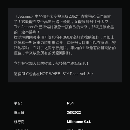
滿
分
《Jetsons》中的傳奇太空飛車從2062年直接飛來我們面前
了！它既能在空中高速公路上飛馳，又能發射飛往外太空，
5
The Jetsons™已準備好讓您一窺自己的未來，那就是無止盡
的一連串勝利！
顆
標誌性的圓弧車頂可讓您擁有360度毫無遮擋的視野，再加上
尾翼和一對反重力噴射推進器，這輛飛天轎車可以在賽道上靈
星
巧地移動、在對手之間穿行無阻。車內的主座艙有兩排寬敞的
座位，拿來放您所有的獎盃剛剛好。
）
立即把它加入您的收藏，然後飛向終點線吧！
，
這個DLC包含在HOT WHEELS™ Pass Vol. 3中
共
2
6
平台:
PS4
則
推出日:
3/8/2022
評
發行商:
Milestone S.r.l.