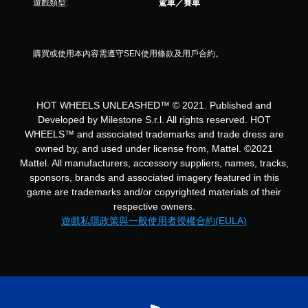
遊戲類型:
駕車／賽車
分
購買或使用本內容需遵守SEN使用條款及用戶合約。
HOT WHEELS UNLEASHED™ © 2021. Published and
Developed by Milestone S.r.l. All rights reserved. HOT
WHEELS™ and associated trademarks and trade dress are
owned by, and used under license from, Mattel. ©2021
Mattel. All manufacturers, accessory suppliers, names, tracks,
sponsors, brands and associated imagery featured in this
game are trademarks and/or copyrighted materials of their
respective owners.
遊戲私隱政策與一般使用者授權合約(EULA)