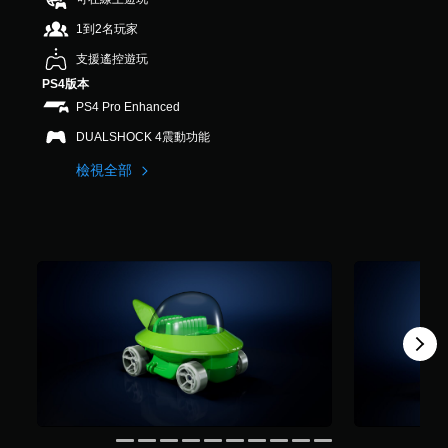
，
1到2名玩家
共
2
支援遙控遊玩
6
PS4版本
則
評
PS4 Pro Enhanced
分
DUALSHOCK 4震動功能
檢視全部