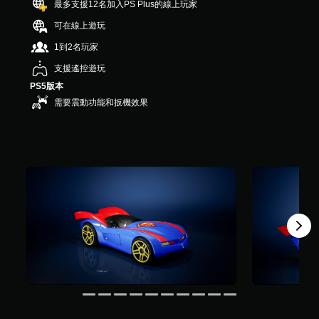
最多支援12名加入PS Plus的線上玩家
共
1
可在線上遊玩
則
1到2名玩家
評
分
支援遙控遊玩
PS5版本
需要震動功能和扳機效果