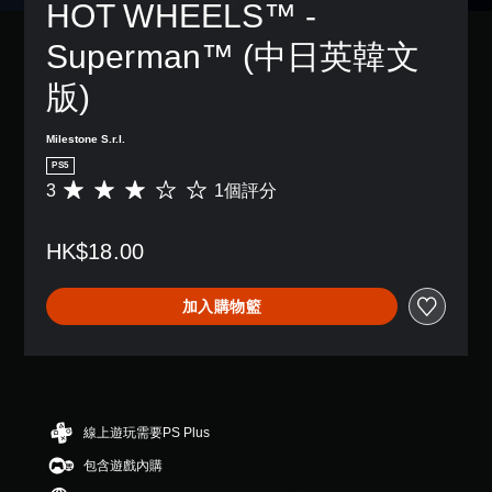
HOT WHEELS™ - 
Superman™ (中日英韓文
版)
Milestone S.r.l.
PS5
3
1個評分
平
均
評
HK$18.00
分
為
3
加入購物籃
顆
星
（
滿
分
5
顆
線上遊玩需要PS Plus
星
包含遊戲內購
）
，