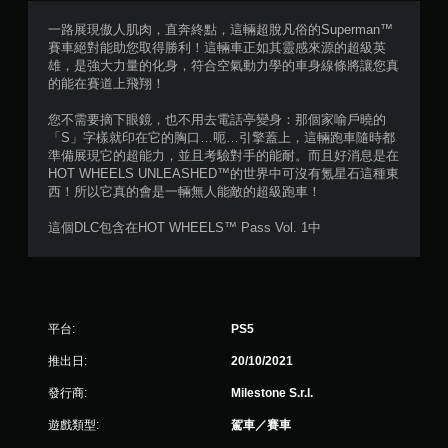
星
一路展現傲人肌肉，直奔終點，這輛超脫凡俗的Superman™
賽車絕對能助您取得勝利！這輛車正如其靈感來源的超級英
）
雄，是強大力量的化身，符合空氣動力學的車身線條將讓您真
的能在賽道上飛翔！
，
您不需要摘下眼鏡，也不用去電話亭變身：那個家喻戶曉的
共
「S」字樣就印在它的胸口…呃…引擎蓋上，這輛跑車隨時都
準備展現它的超能力，並且考驗對手的能耐。而且好消息是在
1
HOT WHEELS UNLEASHED™的世界中可沒有氪星石這種東
西！所以它真的會是一輛無人能敵的超級跑車！
則
這個DLC包含在HOT WHEELS™ Pass Vol. 1中
評
分
平台:
PS5
推出日:
20/10/2021
發行商:
Milestone S.r.l.
遊戲類型:
駕車／賽車