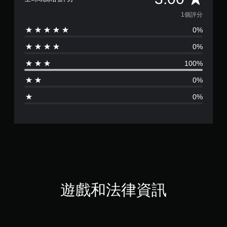
均
1個評分
0%
評
0%
分
100%
為
0%
1
0%
顆
星
（
滿
分
遊戲和法律資訊
5
顆