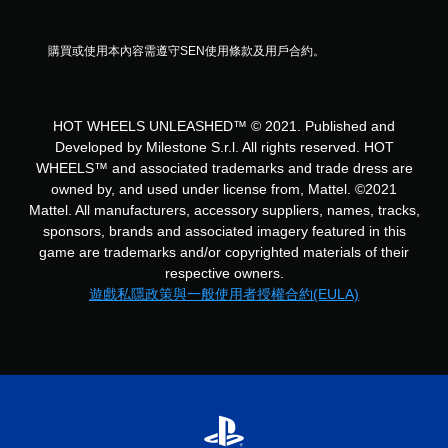
購買或使用本內容需遵守SEN使用條款及用戶合約。
HOT WHEELS UNLEASHED™ © 2021. Published and
Developed by Milestone S.r.l. All rights reserved. HOT
WHEELS™ and associated trademarks and trade dress are
owned by, and used under license from, Mattel. ©2021
Mattel. All manufacturers, accessory suppliers, names, tracks,
sponsors, brands and associated imagery featured in this
game are trademarks and/or copyrighted materials of their
respective owners.
遊戲私隱政策與一般使用者授權合約(EULA)